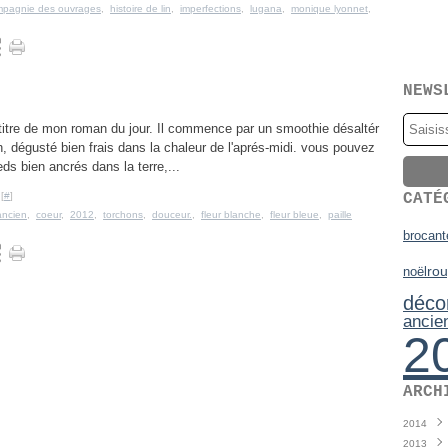
pagnie des ouvrages
,
histoire de lin
,
imperfections
,
lugana
,
monique lyonnet
,
NEWS
e titre de mon roman du jour. Il commence par un smoothie désaltér
n, dégusté bien frais dans la chaleur de l'aprés-midi. vous pouvez
eds bien ancrés dans la terre,...
[
#
]
CATÉ
ancien
,
coeur
,
2012
,
torchons
,
douceur.
,
fleur blanche
,
fleur bleue
,
paille
brocant
ro
noël
déco
ancie
2
ARCH
2014
2013
Juin
(