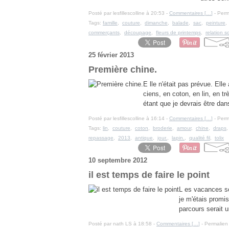
Posté par lesfillescolline à 20:53 -
Commentaires [
…
]
- Perm
Tags:
famille
,
couture
,
dimanche
,
balade
,
sac
,
peinture
commerçants
,
découpage
,
fleurs de printemps
,
relation s
25 février 2013
Première chine.
E lle n'était pas prévue. Ell
ciens, en coton, en lin, en 
étant que je devrais être dan
Posté par lesfillescolline à 16:14 -
Commentaires [
…
]
- Perm
Tags:
lin
,
couture
,
coton
,
broderie
,
amour
,
chine
,
draps
repassage
,
2013
,
antique
,
jour.
,
lapin.
,
qualité fil
,
tolix
10 septembre 2012
il est temps de faire le point
L es vacances so
je m'étais promis
parcours serait u
Posté par nath LS à 18:58 -
Commentaires [
…
]
- Permalien 