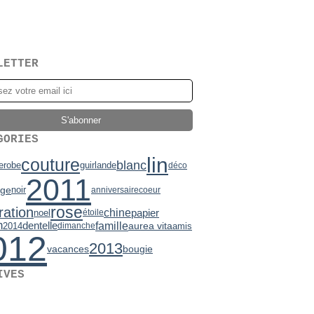
LETTER
GORIES
lin
couture
blanc
e
robe
guirlande
déco
2011
uge
noir
anniversaire
coeur
rose
ration
chine
papier
noel
étoile
n
famille
dentelle
aurea vita
2014
amis
dimanche
012
2013
vacances
bougie
IVES
2)