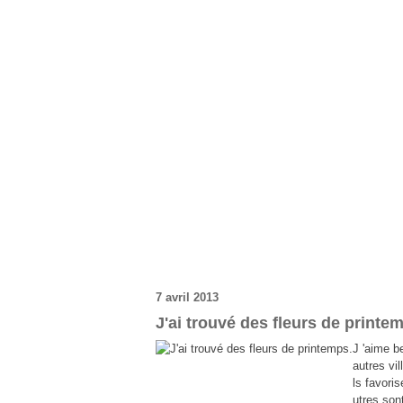
7 avril 2013
J'ai trouvé des fleurs de printe
J 'aime b
autres vil
ls favoris
utres sont