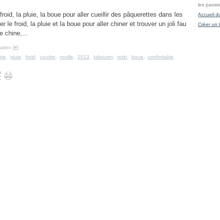
les passi
froid, la pluie, la boue pour aller cueillir des pâquerettes dans les
Accueil d
 le froid, la pluie et la boue pour aller chiner et trouver un joli fau
Créer un 
e chine,...
alien [
#
]
nte
,
pluie
,
froid
,
coudre
,
rouille
,
2013
,
tabouret
,
rotin
,
boue
,
confortable
,