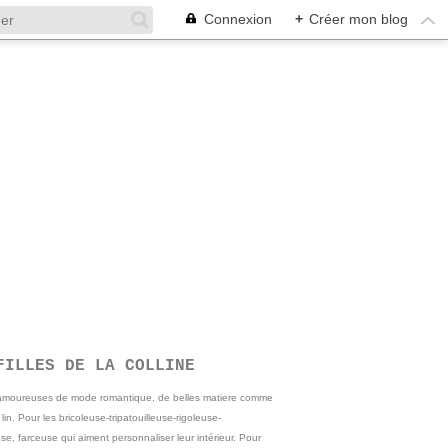
Connexion
+
Créer mon blog
FILLES DE LA COLLINE
 amoureuses de mode romantique, de belles matiere comme
e lin. Pour les bricoleuse-tripatouilleuse-rigoleuse-
se, farceuse qui aiment personnaliser leur intérieur. Pour