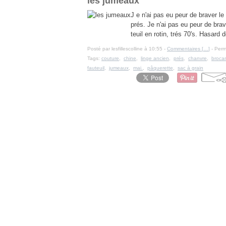
les jumeaux
J e n'ai pas eu peur de braver le 
prés. Je n'ai pas eu peur de braver
teuil en rotin, trés 70's. Hasard d
Posté par lesfillescolline à 10:55 -
Commentaires [
…
]
- Perm
Tags:
couture
,
chine
,
linge ancien
,
prés
,
chanvre
,
broca
fauteuil
,
jumeaux
,
mai.
,
pâquerette
,
sac à grain