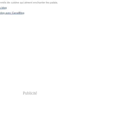
onnés de cuisine qui aiment enchanter les palais.
u blog
blog avec CanalBlog
Publicité