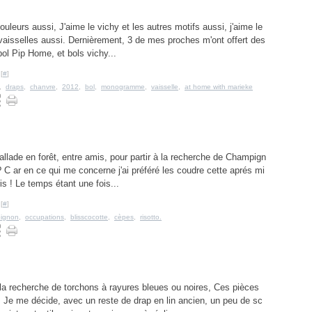
ouleurs aussi, J'aime le vichy et les autres motifs aussi, j'aime le
 vaisselles aussi. Dernièrement, 3 de mes proches m'ont offert des
bol Pip Home, et bols vichy...
[
#
]
,
draps
,
chanvre
,
2012
,
bol
,
monogramme
,
vaisselle
,
at home with marieke
llade en forêt, entre amis, pour partir à la recherche de Champign
 C ar en ce qui me concerne j'ai préféré les coudre cette aprés mi
is ! Le temps étant une fois...
[
#
]
ignon
,
occupations
,
blisscocotte
,
cèpes
,
risotto.
la recherche de torchons à rayures bleues ou noires, Ces pièces
. Je me décide, avec un reste de drap en lin ancien, un peu de sc