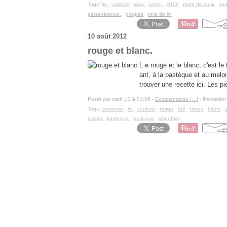
Tags:
lin
,
couture
,
rose
,
coton
,
2012
,
point de croix
,
com
persévérance.
,
progrés
,
toile de lin
10 août 2012
rouge et blanc.
L e rouge et le blanc, c'est l
ant, à la pastèque et au melo
trouver une recette ici. Les pi
Posté par nath LS à 01:05 -
Commentaires [
…
]
- Permalien 
Tags:
converse
,
lin
,
couture
,
rouge
,
été
,
tissus
,
blanc
,
papier
,
pasteque
,
rouleaux
,
smoothie