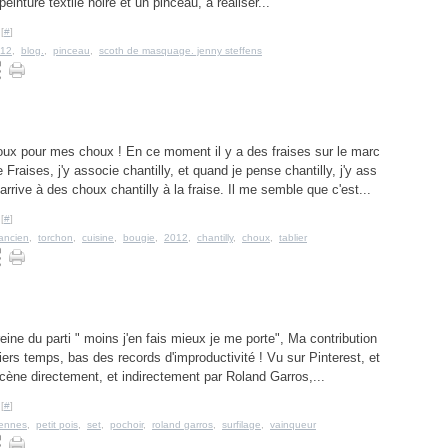
inture textile noire et un pinceau, à réaliser...
[
#
]
12
,
blog.
,
pinceau
,
scoth de masquage. jenny steffens
oux pour mes choux ! En ce moment il y a des fraises sur le marc
Fraises, j'y associe chantilly, et quand je pense chantilly, j'y ass
'arrive à des choux chantilly à la fraise. Il me semble que c'est...
[
#
]
ancien
,
torchon
,
cuisine
,
bougie
,
2012
,
chantilly
,
choux
,
tablier
reine du parti " moins j'en fais mieux je me porte", Ma contribution
iers temps, bas des records d'improductivité ! Vu sur Pinterest, et
scène directement, et indirectement par Roland Garros,...
[
#
]
iennes
,
petit pois
,
set
,
pochoir
,
roland garros
,
surfilage
,
vainqueur