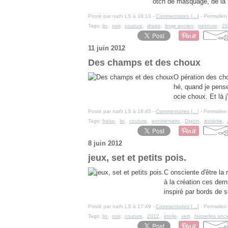
otch de masquage, de la pe
Posté par nath LS à 18:13 -
Commentaires [
…
]
- Permalien 
Tags:
lin
,
noir
,
couture
,
draps
,
linge ancien
,
peinture
,
20
11 juin 2012
Des champs et des choux
O pération des ch
hé, quand je pense 
ocie choux. Et là j
Posté par nath LS à 16:45 -
Commentaires [
…
]
- Permalien 
Tags:
fraise
,
lin
,
couture
,
anniversaire
,
Digoin
,
assiette
,
8 juin 2012
jeux, set et petits pois.
C onsciente d'être la 
à la création ces dern
inspiré par bords de 
Posté par nath LS à 17:49 -
Commentaires [
…
]
- Permalien 
Tags:
lin
,
noir
,
couture
,
2012
,
étoile
,
vert
,
faisselles anc