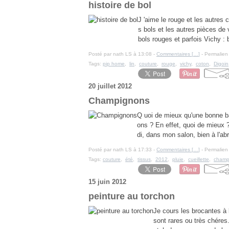
histoire de bol
J 'aime le rouge et les autres c
s bols et les autres pièces de
bols rouges et parfois Vichy : 
Posté par nath LS à 13:08 -
Commentaires [
…
]
- Permalien 
Tags:
pip home
,
lin
,
couture
,
rouge
,
vichy
,
coton
,
Digoin
20 juillet 2012
Champignons
Q uoi de mieux qu'une bonne ba
ons ? En effet, quoi de mieux ?
di, dans mon salon, bien à l'abr
Posté par nath LS à 17:33 -
Commentaires [
…
]
- Permalien 
Tags:
couture
,
été
,
tissus
,
2012
,
pluie
,
cueillette
,
champ
15 juin 2012
peinture au torchon
Je cours les brocantes à 
sont rares ou très chéres