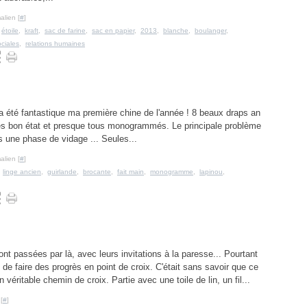
alien [
#
]
,
étoile
,
kraft
,
sac de farine
,
sac en papier
,
2013
,
blanche
,
boulanger
,
ociales
,
relations humaines
e a été fantastique ma première chine de l'année ! 8 beaux draps an
très bon état et presque tous monogrammés. Le principale problème
s une phase de vidage ... Seules...
alien [
#
]
,
linge ancien
,
guirlande
,
brocante
,
fait main
,
monogramme
,
lapinou
,
nt passées par là, avec leurs invitations à la paresse... Pourtant
 de faire des progrès en point de croix. C'était sans savoir que ce
n véritable chemin de croix. Partie avec une toile de lin, un fil...
[
#
]