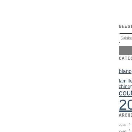
NEWS
CATÉ
blanc
famill
chine
n
cou
2
ARCH
2014
2013
Juin
(