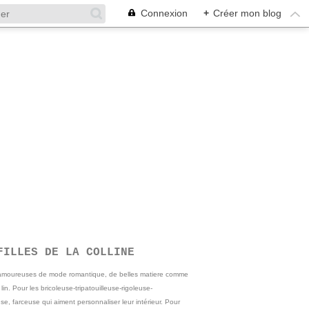
Connexion
+
Créer mon blog
FILLES DE LA COLLINE
 amoureuses de mode romantique, de belles matiere comme
e lin. Pour les bricoleuse-tripatouilleuse-rigoleuse-
se, farceuse qui aiment personnaliser leur intérieur. Pour