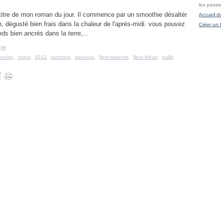
les passi
e titre de mon roman du jour. Il commence par un smoothie désaltér
Accueil d
n, dégusté bien frais dans la chaleur de l'aprés-midi. vous pouvez
Créer un 
eds bien ancrés dans la terre,...
[
#
]
ancien
,
coeur
,
2012
,
torchons
,
douceur.
,
fleur blanche
,
fleur bleue
,
paille