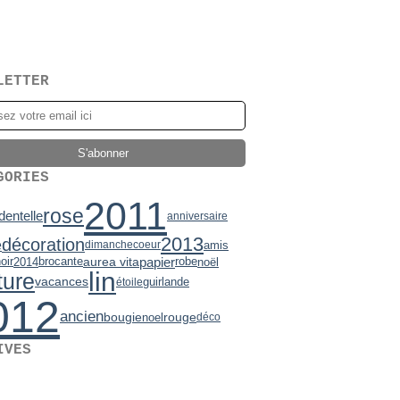
LETTER
GORIES
2011
rose
dentelle
anniversaire
2013
décoration
e
amis
dimanche
coeur
papier
oir
brocante
aurea vita
robe
2014
noël
lin
ture
vacances
guirlande
étoile
012
ancien
bougie
rouge
noel
déco
IVES
2)