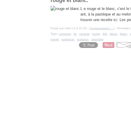
rouge et blanc.
L e rouge et le blanc, c'est l
ant, à la pastèque et au melo
trouver une recette ici. Les pi
Posté par nath LS à 01:05 -
Commentaires [
…
]
- Permalien 
Tags:
converse
,
lin
,
couture
,
rouge
,
été
,
tissus
,
blanc
,
papier
,
pasteque
,
rouleaux
,
smoothie