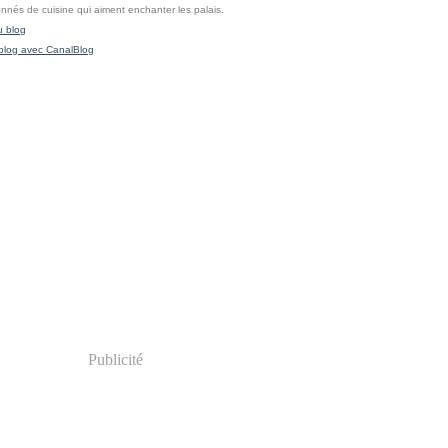
onnés de cuisine qui aiment enchanter les palais.
u blog
blog avec CanalBlog
Publicité