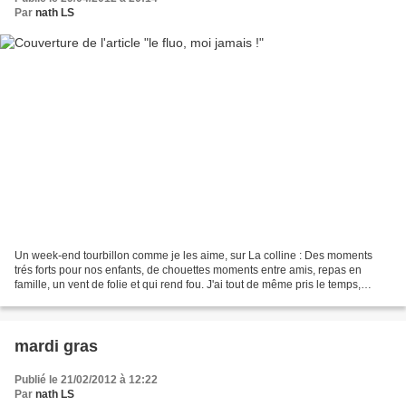
Par
nath LS
Un week-end tourbillon comme je les aime, sur La colline : Des moments
trés forts pour nos enfants, de chouettes moments entre amis, repas en
famille, un vent de folie et qui rend fou. J'ai tout de même pris le temps,
d'improviser un petit bouquet avec...
mardi gras
Publié le 21/02/2012 à 12:22
Par
nath LS