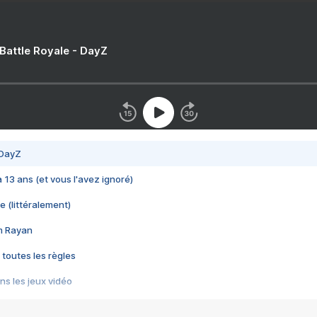
 Battle Royale - DayZ
 DayZ
 a 13 ans (et vous l'avez ignoré)
e (littéralement)
im Rayan
 toutes les règles
s les jeux vidéo
us choquant de Rockstar ? - Le scandale BULLY