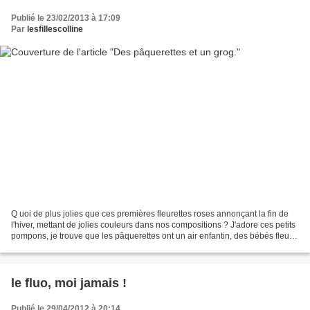
Publié le 23/02/2013 à 17:09
Par
lesfillescolline
Q uoi de plus jolies que ces premières fleurettes roses annonçant la fin de
l'hiver, mettant de jolies couleurs dans nos compositions ? J'adore ces petits
pompons, je trouve que les pâquerettes ont un air enfantin, des bébés fleurs
en quelque sorte. Oui...
le fluo, moi jamais !
Publié le 29/04/2012 à 20:14