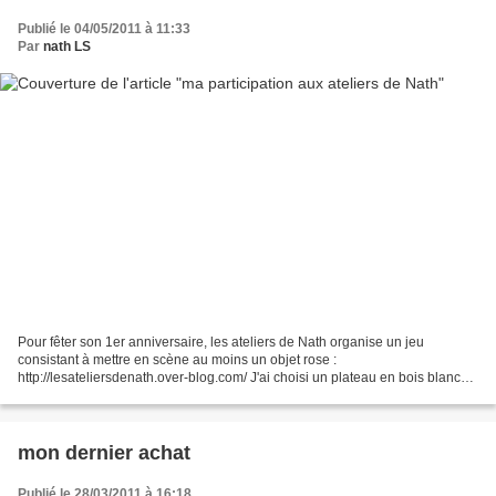
Publié le 04/05/2011 à 11:33
Par
nath LS
Pour fêter son 1er anniversaire, les ateliers de Nath organise un jeu
consistant à mettre en scène au moins un objet rose :
http://lesateliersdenath.over-blog.com/ J'ai choisi un plateau en bois blanc
acheté il y a 8 ans pour le baptême de ma fille, des...
mon dernier achat
Publié le 28/03/2011 à 16:18