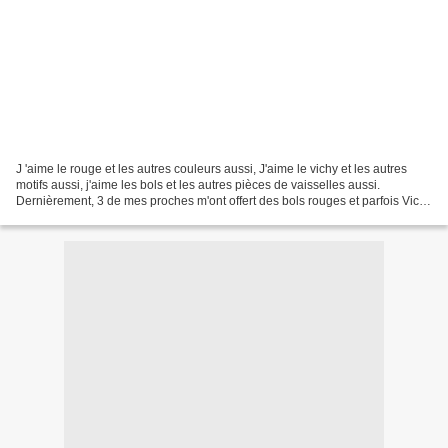
J 'aime le rouge et les autres couleurs aussi, J'aime le vichy et les autres
motifs aussi, j'aime les bols et les autres pièces de vaisselles aussi.
Dernièrement, 3 de mes proches m'ont offert des bols rouges et parfois Vichy
: bol Pip Home, et bols vichy...