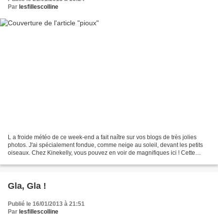
Par
lesfillescolline
L a froide météo de ce week-end a fait naître sur vos blogs de très jolies
photos. J'ai spécialement fondue, comme neige au soleil, devant les petits
oiseaux. Chez Kinekelly, vous pouvez en voir de magnifiques ici ! Cette
après midi, j'ai joué avec les...
Gla, Gla !
Publié le 16/01/2013 à 21:51
Par
lesfillescolline