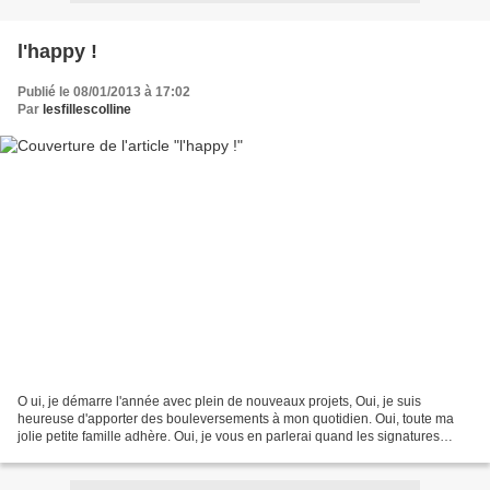
l'happy !
Publié le 08/01/2013 à 17:02
Par
lesfillescolline
O ui, je démarre l'année avec plein de nouveaux projets, Oui, je suis
heureuse d'apporter des bouleversements à mon quotidien. Oui, toute ma
jolie petite famille adhère. Oui, je vous en parlerai quand les signatures
seront signées et que les notaires...