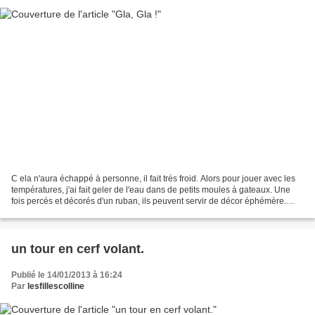
C ela n'aura échappé à personne, il fait trés froid. Alors pour jouer avec les
températures, j'ai fait geler de l'eau dans de petits moules à gateaux. Une
fois percés et décorés d'un ruban, ils peuvent servir de décor éphémère.
Pour ma part, j'ai emmené...
un tour en cerf volant.
Publié le 14/01/2013 à 16:24
Par
lesfillescolline