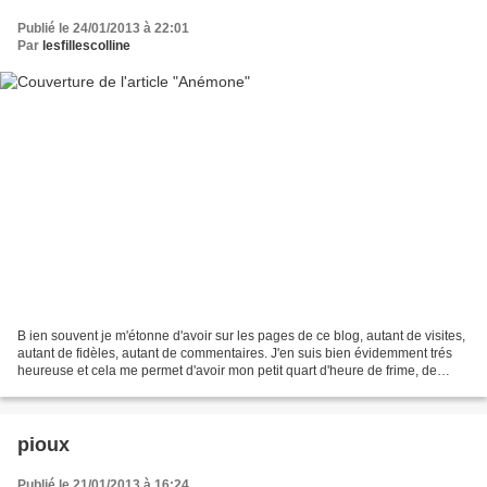
Publié le 24/01/2013 à 22:01
Par
lesfillescolline
B ien souvent je m'étonne d'avoir sur les pages de ce blog, autant de visites,
autant de fidèles, autant de commentaires. J'en suis bien évidemment trés
heureuse et cela me permet d'avoir mon petit quart d'heure de frime, de
temps en temps, auprès de...
pioux
Publié le 21/01/2013 à 16:24