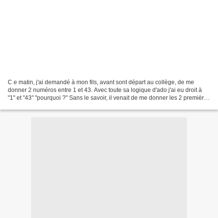
C e matin, j'ai demandé à mon fils, avant sont départ au collège, de me
donner 2 numéros entre 1 et 43. Avec toute sa logique d'ado j'ai eu droit à
"1" et "43" "pourquoi ?" Sans le savoir, il venait de me donner les 2 premières
gagnantes de mon jeux....