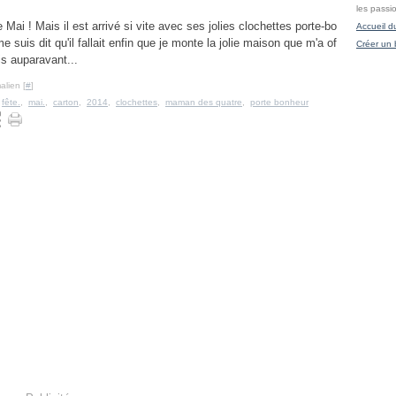
les passi
 de Mai ! Mais il est arrivé si vite avec ses jolies clochettes porte-bo
Accueil d
 me suis dit qu'il fallait enfin que je monte la jolie maison que m'a of
Créer un 
s auparavant...
alien [
#
]
,
fête.
,
mai.
,
carton
,
2014
,
clochettes
,
maman des quatre
,
porte bonheur