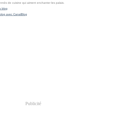
onnés de cuisine qui aiment enchanter les palais.
u blog
blog avec CanalBlog
Publicité