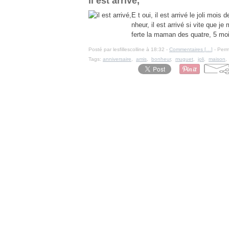
il est arrivé,
E t oui, il est arrivé le joli mois
nheur, il est arrivé si vite que je
ferte la maman des quatre, 5 moi
Posté par lesfillescolline à 18:32 -
Commentaires [
…
]
- Perm
Tags:
anniversaire
,
amis
,
bonheur
,
muguet
,
joli
,
maison