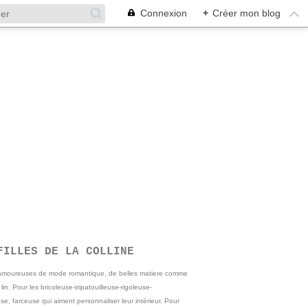
Connexion
+
Créer mon blog
FILLES DE LA COLLINE
 amoureuses de mode romantique, de belles matiere comme
e lin. Pour les bricoleuse-tripatouilleuse-rigoleuse-
se, farceuse qui aiment personnaliser leur intérieur. Pour