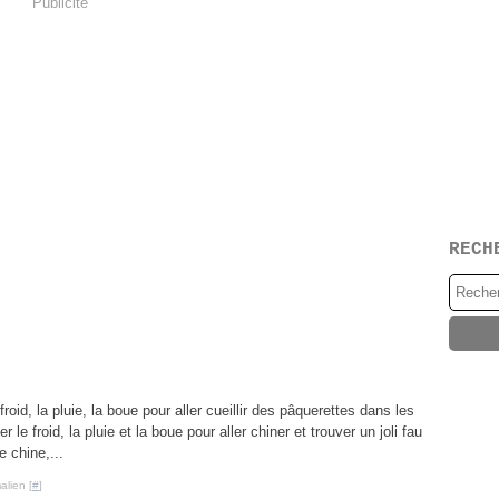
Publicité
RECH
froid, la pluie, la boue pour aller cueillir des pâquerettes dans les
 le froid, la pluie et la boue pour aller chiner et trouver un joli fau
e chine,...
alien [
#
]