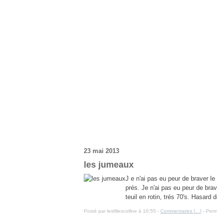
23 mai 2013
les jumeaux
J e n'ai pas eu peur de braver le 
prés. Je n'ai pas eu peur de braver
teuil en rotin, trés 70's. Hasard d
Posté par lesfillescolline à 10:55 -
Commentaires [
…
]
- Perm