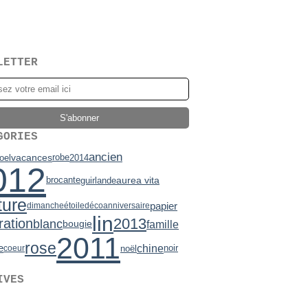
LETTER
GORIES
ancien
vacances
robe
oel
2014
012
brocante
aurea vita
guirlande
ture
papier
dimanche
étoile
déco
anniversaire
lin
2013
ration
blanc
famille
bougie
2011
rose
chine
e
noir
noël
coeur
IVES