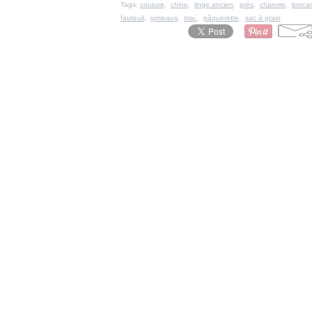
Tags:
couture
,
chine
,
linge ancien
,
prés
,
chanvre
,
broca
fauteuil
,
jumeaux
,
mai.
,
pâquerette
,
sac à grain