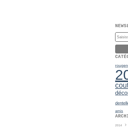
NEWS
CATÉ
rouge
n
2
cou
déco
dentell
amis
ARCH
2014