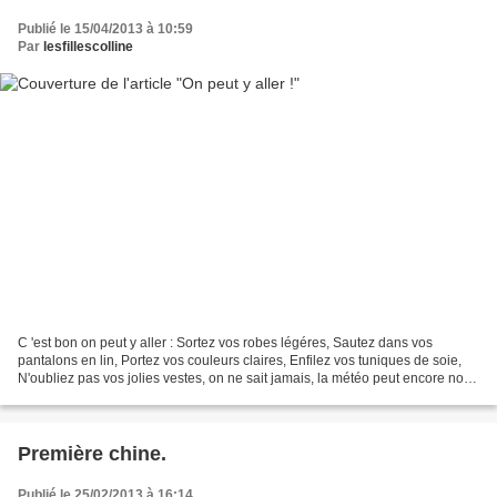
Publié le 15/04/2013 à 10:59
Par
lesfillescolline
C 'est bon on peut y aller : Sortez vos robes légéres, Sautez dans vos
pantalons en lin, Portez vos couleurs claires, Enfilez vos tuniques de soie,
N'oubliez pas vos jolies vestes, on ne sait jamais, la météo peut encore nous
jouer des tours. Vêtements...
Première chine.
Publié le 25/02/2013 à 16:14