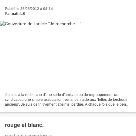
Publié le 26/08/2012 à 04:14
Par
nath LS
J e suis à la recherche d'une sorte d'amicale ou de regroupement, un
syndicat ou une simple association, venant en aide aux "folles de torchons
anciens". Je suis définitivement atteinte, perdue. A chaque fois que je pense
être guérie, je replonge, je...
rouge et blanc.