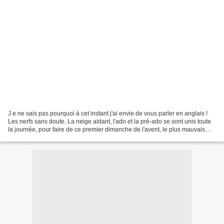
J e ne sais pas pourquoi à cet instant j'ai envie de vous parler en anglais !
Les nerfs sans doute. La neige aidant, l'ado et la pré-ado se sont unis toute
la journée, pour faire de ce premier dimanche de l'avent, le plus mauvais
jour de décembre de 2012...