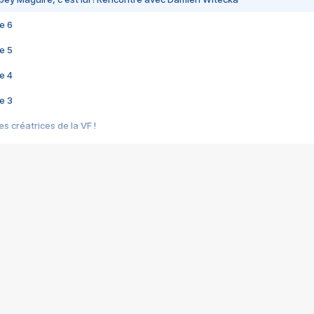
e 6
e 5
e 4
e 3
s créatrices de la VF !
e 2
e 1
e Mektoub My Love arrive enfin ! Rencontre avec Shaïn Boumedine et Sal
i : après Toni en famille
elle réalise le bouleversant Dites lui que je l'aime
ais ! Rencontre autour de Vie privée de Rebecca Zlotowski
 de Marguerite, Grave... Rencontre avec Ella Rumpf