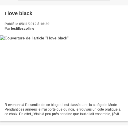
I love black
Publié le 05/11/2012 à 16:39
Par
lesfillescolline
R evenons à l'essentiel de ce blog qui est classé dans la catégorie Mode.
Pendant des années je n'ai porté que du noir, je trouvais un coté pratique à
ce choix. En effet, j'étais à peu prés certaine que tout allait ensemble, j'évitais
ainsi les fautes...