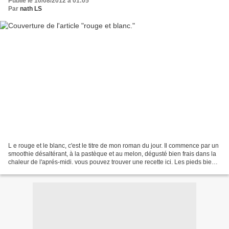
Publié le 10/08/2012 à 01:05
Par
nath LS
L e rouge et le blanc, c'est le titre de mon roman du jour. Il commence par un
smoothie désaltérant, à la pastèque et au melon, dégusté bien frais dans la
chaleur de l'aprés-midi. vous pouvez trouver une recette ici. Les pieds bien
ancrés dans la terre,...