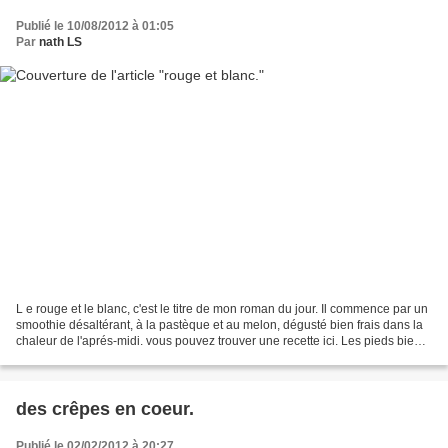
Publié le 10/08/2012 à 01:05
Par
nath LS
L e rouge et le blanc, c'est le titre de mon roman du jour. Il commence par un
smoothie désaltérant, à la pastèque et au melon, dégusté bien frais dans la
chaleur de l'aprés-midi. vous pouvez trouver une recette ici. Les pieds bien
ancrés dans la terre,...
des crêpes en coeur.
Publié le 02/02/2012 à 20:27