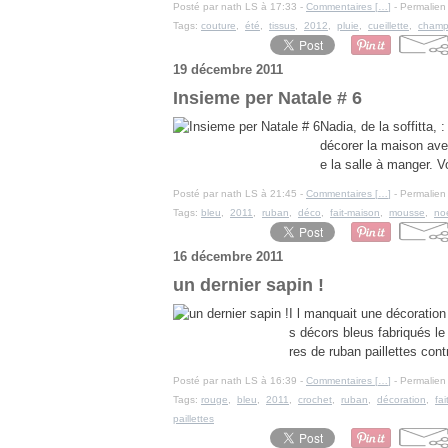
Posté par nath LS à 17:33 -
Commentaires [
…
]
- Permalien 
Tags:
couture
,
été
,
tissus
,
2012
,
pluie
,
cueillette
,
champ
19 décembre 2011
Insieme per Natale # 6
Nadia, de la soffitta, :
décorer la maison ave
e la salle à manger. Vo
Posté par nath LS à 21:45 -
Commentaires [
…
]
- Permalien 
Tags:
bleu
,
2011
,
ruban
,
déco
,
fait-maison
,
mousse
,
no
16 décembre 2011
un dernier sapin !
I l manquait une décoration
s décors bleus fabriqués le 
res de ruban paillettes con
Posté par nath LS à 16:39 -
Commentaires [
…
]
- Permalien 
Tags:
rouge
,
bleu
,
2011
,
crochet
,
ruban
,
décoration
,
fa
paillettes