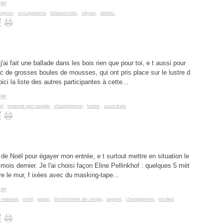
[
#
]
ignon
,
occupations
,
blisscocotte
,
cèpes
,
risotto.
 j'ai fait une ballade dans les bois rien que pour toi, e t aussi pour
c de grosses boules de mousses, qui ont pris place sur le lustre d
ici la liste des autres participantes à cette...
[
#
]
el
,
insieme per natale
,
champignon
,
lustre
,
sous-bois
 de Noël pour égayer mon entrée, e t surtout mettre en situation le
mois dernier. Je l'ai choisi façon Eline Pellinkhof : quelques 5 mèt
tre le mur, f ixées avec du masking-tape...
[
#
]
it-maison
,
noël
,
sapin
,
bonhomme de neige
,
argent
,
champignon
,
etoiles
,