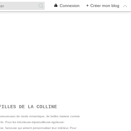
Connexion
+
Créer mon blog
FILLES DE LA COLLINE
 amoureuses de mode romantique, de belles matiere comme
e lin. Pour les bricoleuse-tripatouilleuse-rigoleuse-
se, farceuse qui aiment personnaliser leur intérieur. Pour