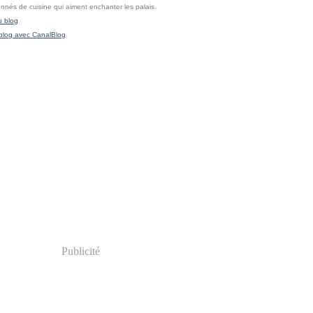
onnés de cuisine qui aiment enchanter les palais.
u blog
blog avec CanalBlog
Publicité