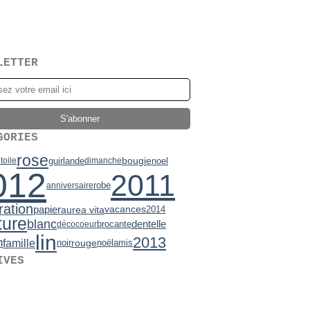
LETTER
GORIES
rose
bougie
guirlande
noel
toile
dimanche
012
2011
robe
anniversaire
ration
papier
vacances
aurea vita
2014
ture
blanc
brocante
dentelle
déco
coeur
lin
2013
n
famille
noir
rouge
noël
amis
IVES
2)