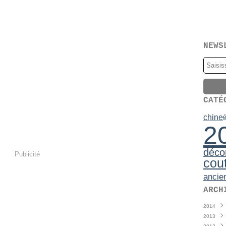
NEWS
CATÉ
chine
é
2
déco
Publicité
cou
ancie
ARCH
2014
2013
Juin
(