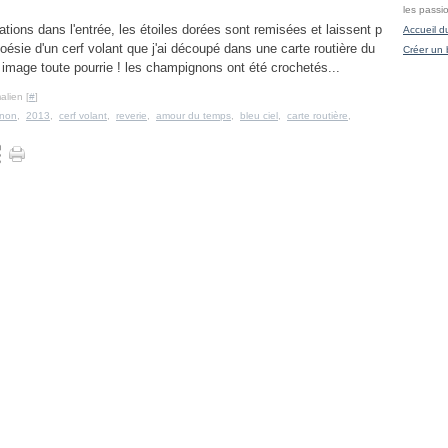
les passi
ions dans l'entrée, les étoiles dorées sont remisées et laissent p
Accueil d
 poésie d'un cerf volant que j'ai découpé dans une carte routière du
Créer un 
 image toute pourrie ! les champignons ont été crochetés...
alien [
#
]
non
,
2013
,
cerf volant
,
reverie
,
amour du temps
,
bleu ciel
,
carte routière
,