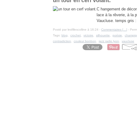
un tour en cerf volant.
C hangement de décorat
lace à la rêverie, à la
Vaucluse. temps gris :
Posté par lesfillescolline à 16:24 -
Commentaires [
…
]
- Perm
Tags:
blog
,
crochet
,
victoire
,
silhouette
,
poésie
,
champig
contradiction
,
couleur bonbon
,
jazz radio lyon
,
vaucluse