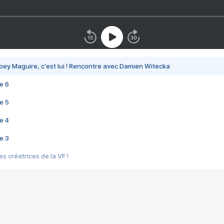
bey Maguire, c'est lui ! Rencontre avec Damien Witecka
e 6
e 5
e 4
e 3
s créatrices de la VF !
e 2
e 1
e Mektoub My Love arrive enfin ! Rencontre avec Shaïn Boumedine et Sal