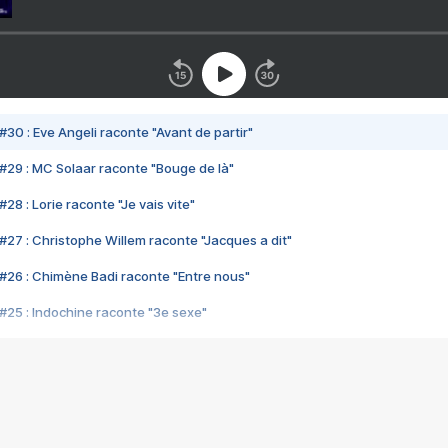
#30 : Eve Angeli raconte "Avant de partir"
#29 : MC Solaar raconte "Bouge de là"
28 : Lorie raconte "Je vais vite"
#27 : Christophe Willem raconte "Jacques a dit"
#26 : Chimène Badi raconte "Entre nous"
#25 : Indochine raconte "3e sexe"
#24 : Zaho raconte "C'est chelou"
#23 : Patrick Bruel raconte "Au café des délices"
#22 : Kyo raconte "Le chemin"