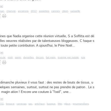
[
#
]
,
sac
,
chanvre
,
ancienne
,
2012
,
assiettes
,
cannes
,
cibon
,
vaisselle
ines que Nadia organise cette réunion virtuelle, S a Soffitta est dé
lles oeuvres réalisées par de talentueuses bloggeuses. C haque s
oute petite contribution. A ujourd'hui, le Père Noël...
[
#
]
boule
,
noël
,
sapin
,
dentelles
,
decors
,
fait main
,
insieme per natale
,
jute
imanche pluvieux il vous faut : des restes de bouts de tissus, u
uelques semaines, surtout, surtout ne pas prendre de patron . Le s
i magin ation ! Encore une couture à "l'oeil", une...
[
#
]
011
,
besace
,
canevas
,
sac
,
artichaut
,
basque
,
frite
,
glace
,
gourmandises
,