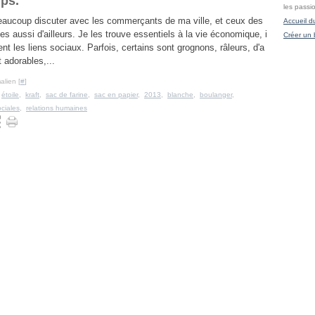
mps.
les passi
eaucoup discuter avec les commerçants de ma ville, et ceux des
Accueil d
les aussi d'ailleurs. Je les trouve essentiels à la vie économique, i
Créer un 
ent les liens sociaux. Parfois, certains sont grognons, râleurs, d'a
 adorables,...
alien [
#
]
,
étoile
,
kraft
,
sac de farine
,
sac en papier
,
2013
,
blanche
,
boulanger
,
ociales
,
relations humaines