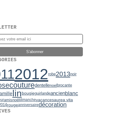
LETTER
GORIES
2012
011
2013
robe
noir
couture
ose
dentelle
brocante
noel
lin
ancien
blanc
famille
bougie
guirlande
vacances
aurea vita
amis
noël
eur
dimanche
décoration
rouge
2014
anniversaire
IVES
2)
mbre
7)
(2)