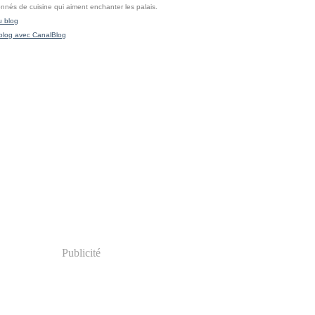
onnés de cuisine qui aiment enchanter les palais.
u blog
blog avec CanalBlog
Publicité