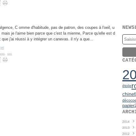
NEWS
lgence, C omme d'habitude, pas de patron, des coupes à l'oeil, u
mais je l'aime bien parce que c'est la mienne, Parce qu'elle est d
que j'ai réussi à y intégrer un canevas. il n'y a que...
[
#
]
vas
,
sac
CATÉ
2
r
étoile
chine
déco
co
papier
ARCH
2014
2013
Juin
(
2012
Mai
Déce
(