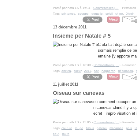
Posté par nath LS à 16:11 -
Commentaires [
…
]
- Permalien 
Tags:
printemps
,
couture
,
dentelle
,
soleil
,
chine
,
Digoin
13 décembre 2011
Insieme per Natale # 5
C ela fait déjà 5 sema
sormais remplie de be
emaine j'y apporte ma t
Posté par nath LS à 18:39 -
Commentaires [
…
]
- Permalien 
Tags:
ancien
,
coeur
,
2011
,
sac
,
napperon
,
décoration
,
11 juillet 2011
Oiseau sur canevas
ou comment occuper un d
n canevas chiné il y a q
ecret : impro visation et 
Posté par nath LS à 15:05 -
Commentaires [
…
]
- Permalien 
Tags:
couture
,
rouge
,
tissus
,
gateau
,
macarons
,
pois
,
2
oeuf
,
route