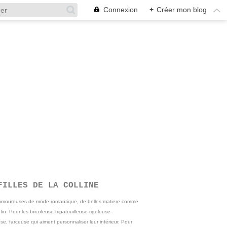
Connexion
+
Créer mon blog
FILLES DE LA COLLINE
 amoureuses de mode romantique, de belles matiere comme
e lin. Pour les bricoleuse-tripatouilleuse-rigoleuse-
se, farceuse qui aiment personnaliser leur intérieur. Pour