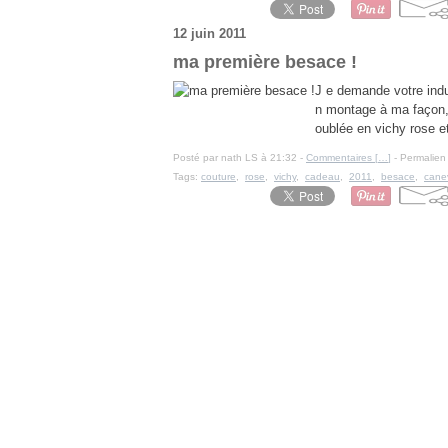
12 juin 2011
ma première besace !
J e demande votre indu
n montage à ma façon, 
oublée en vichy rose et 
Posté par nath LS à 21:32 -
Commentaires [
…
]
- Permalien 
Tags:
couture
,
rose
,
vichy
,
cadeau
,
2011
,
besace
,
cane