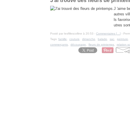
J'ai trouvé des fleurs de printe
J 'aime b
autres vil
ls favoris
utres sont
Posté par lesfillescolline à 20:53 -
Commentaires [
…
]
- Perm
Tags:
famille
,
couture
,
dimanche
,
balade
,
sac
,
peinture
commerçants
,
découpage
,
fleurs de printemps
,
relation s