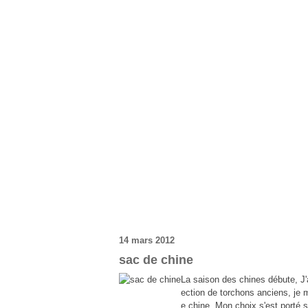
14 mars 2012
sac de chine
La saison des chines débute, J'
ection de torchons anciens, je m
e chine. Mon choix s'est porté s