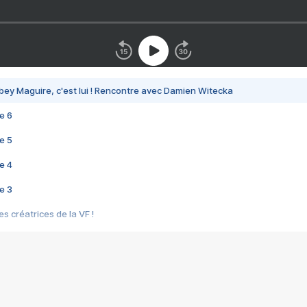
bey Maguire, c'est lui ! Rencontre avec Damien Witecka
e 6
e 5
e 4
e 3
s créatrices de la VF !
e 2
e 1
e Mektoub My Love arrive enfin ! Rencontre avec Shaïn Boumedine et Sal