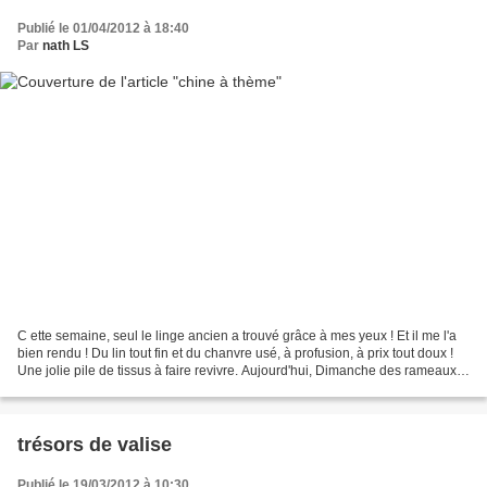
Publié le 01/04/2012 à 18:40
Par
nath LS
C ette semaine, seul le linge ancien a trouvé grâce à mes yeux ! Et il me l'a
bien rendu ! Du lin tout fin et du chanvre usé, à profusion, à prix tout doux !
Une jolie pile de tissus à faire revivre. Aujourd'hui, Dimanche des rameaux,
la chance est au...
trésors de valise
Publié le 19/03/2012 à 10:30