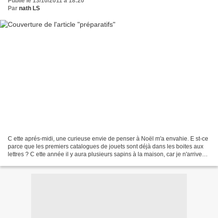
Publié le 13/10/2011 à 18:20
Par
nath LS
C ette aprés-midi, une curieuse envie de penser à Noël m'a envahie. E st-ce
parce que les premiers catalogues de jouets sont déjà dans les boites aux
lettres ? C ette année il y aura plusieurs sapins à la maison, car je n'arrive
pas à me décider pour...