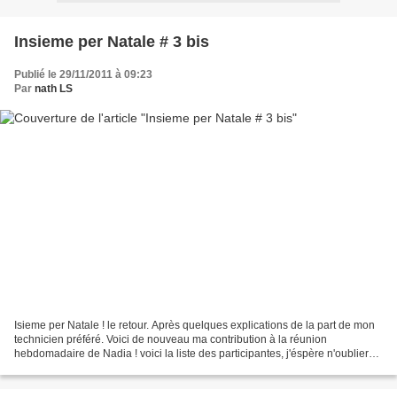
Insieme per Natale # 3 bis
Publié le 29/11/2011 à 09:23
Par
nath LS
Isieme per Natale ! le retour. Après quelques explications de la part de mon
technicien préféré. Voici de nouveau ma contribution à la réunion
hebdomadaire de Nadia ! voici la liste des participantes, j'éspère n'oublier
personne. Marina, Nicole, Cristina,...