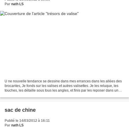
Par
nath LS
U ne nouvelle tendance se dessine dans mes errances dans les allées des
brocantes, Je fonds sur les valises et autres valisettes. Je les reluque, les
touches, les détaille sous tous les angles, et finis par les reposer dans un
éclair de lucidité, ne voyant...
sac de chine
Publié le 14/03/2012 à 16:11
Par
nath LS