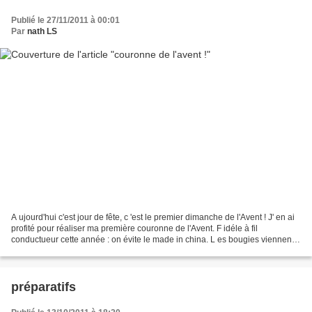
Publié le 27/11/2011 à 00:01
Par
nath LS
A ujourd'hui c'est jour de fête, c 'est le premier dimanche de l'Avent ! J' en ai
profité pour réaliser ma première couronne de l'Avent. F idéle à fil
conductueur cette année : on évite le made in china. L es bougies viennent
de Pologne, la mousse des...
préparatifs