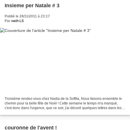
Insieme per Natale # 3
Publié le 28/11/2011 à 23:17
Par
nath LS
Troisième rendez-vous chez Nadia de la Soffita, Nous faisons ensemble le
chemin pour la belle fête de Noël ! Cette semaine le temps m'a manqué,
c'est donc dans l'urgence, que ce soir, j'ai décoré quelques lettres dans les
tons de ma table de fête. C'est...
couronne de l'avent !