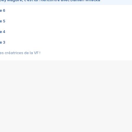
e 6
e 5
e 4
e 3
s créatrices de la VF !
e 2
e 1
e Mektoub My Love arrive enfin ! Rencontre avec Shaïn Boumedine et Sal
i : après Toni en famille
elle réalise le bouleversant Dites lui que je l'aime
ais ! Rencontre autour de Vie privée de Rebecca Zlotowski
 de Marguerite, Grave... Rencontre avec Ella Rumpf