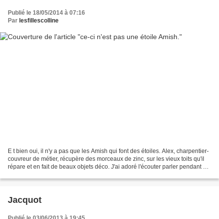
Publié le 18/05/2014 à 07:16
Par
lesfillescolline
E t bien oui, il n'y a pas que les Amish qui font des étoiles. Alex, charpentier-
couvreur de métier, récupère des morceaux de zinc, sur les vieux toits qu'il
répare et en fait de beaux objets déco. J'ai adoré l'écouter parler pendant un
très long moment...
Jacquot
Publié le 03/06/2013 à 19:45