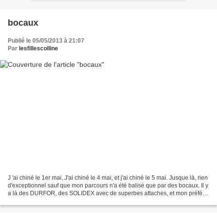
bocaux
Publié le 05/05/2013 à 21:07
Par
lesfillescolline
J 'ai chiné le 1er mai, J'ai chiné le 4 mai, et j'ai chiné le 5 mai. Jusque là, rien
d'exceptionnel sauf que mon parcours n'a été balisé que par des bocaux. Il y
a là des DURFOR, des SOLIDEX avec de superbes attaches, et mon préféré
le MF pour "Manufrance...