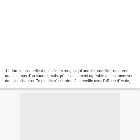
J 'adore les coquelicots, ces fleurs rouges qui une fois cueillies, ne durent
que le temps d'un sourire, mais qu'il est tellement agréable de les ramasser
dans les champs. En plus ils s'accordent à merveille avec l'affiche d'école,
chinée aux puces du...