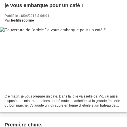
je vous embarque pour un café !
Publié le 16/04/2013 à 06:01
Par
lesfillescolline
C e matin, je vous prépare un café, Dans la jolie vaisselle de Mo, j'ai aussi
disposé des mini-madeleines au thé matcha, achetées à la grande épicerie
du bon marché. J'y ajoute un joli sucre en forme d' étoile et un bateau de
papier, Et c'est parti !...
Première chine.