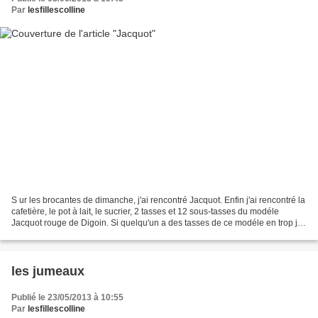
Par
lesfillescolline
S ur les brocantes de dimanche, j'ai rencontré Jacquot. Enfin j'ai rencontré la
cafetière, le pot à lait, le sucrier, 2 tasses et 12 sous-tasses du modéle
Jacquot rouge de Digoin. Si quelqu'un a des tasses de ce modéle en trop je
les échangerai volontiers...
les jumeaux
Publié le 23/05/2013 à 10:55
Par
lesfillescolline