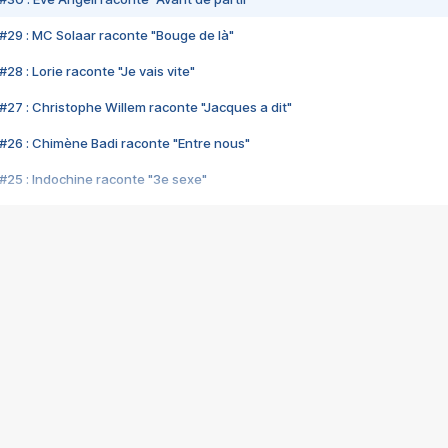
#29 : MC Solaar raconte "Bouge de là"
28 : Lorie raconte "Je vais vite"
#27 : Christophe Willem raconte "Jacques a dit"
#26 : Chimène Badi raconte "Entre nous"
#25 : Indochine raconte "3e sexe"
#24 : Zaho raconte "C'est chelou"
#23 : Patrick Bruel raconte "Au café des délices"
#22 : Kyo raconte "Le chemin"
#21 : Nolwenn Leroy raconte "Cassé"
#20 : Patrick Hernandez raconte "Born to be alive"
#19 : Lorie raconte "Près de moi"
#18 : Michael Jones raconte "A nos actes manqués" (avec Jean-Jacque