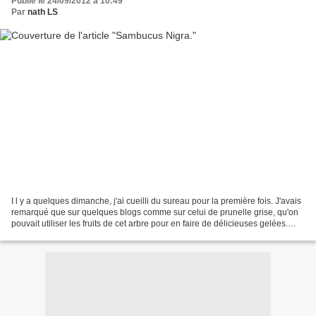
Publié le 24/09/2012 à 10:49
Par
nath LS
I l y a quelques dimanche, j'ai cueilli du sureau pour la première fois. J'avais
remarqué que sur quelques blogs comme sur celui de prunelle grise, qu'on
pouvait utiliser les fruits de cet arbre pour en faire de délicieuses gelées.
Après un tour sur le...