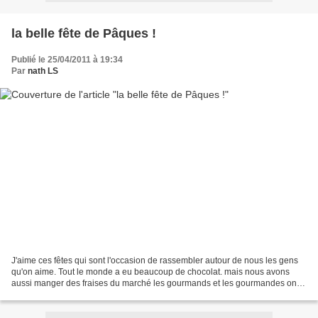
la belle fête de Pâques !
Publié le 25/04/2011 à 19:34
Par
nath LS
J'aime ces fêtes qui sont l'occasion de rassembler autour de nous les gens
qu'on aime. Tout le monde a eu beaucoup de chocolat. mais nous avons
aussi manger des fraises du marché les gourmands et les gourmandes ont
apprécié ! la météo a été bien meilleure...