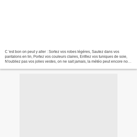
C 'est bon on peut y aller : Sortez vos robes légéres, Sautez dans vos
pantalons en lin, Portez vos couleurs claires, Enfilez vos tuniques de soie,
N'oubliez pas vos jolies vestes, on ne sait jamais, la météo peut encore nous
jouer des tours. Vêtements...