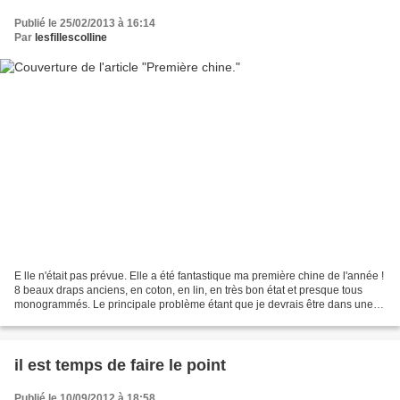
Publié le 25/02/2013 à 16:14
Par
lesfillescolline
E lle n'était pas prévue. Elle a été fantastique ma première chine de l'année !
8 beaux draps anciens, en coton, en lin, en très bon état et presque tous
monogrammés. Le principale problème étant que je devrais être dans une
phase de vidage ... Seules...
il est temps de faire le point
Publié le 10/09/2012 à 18:58