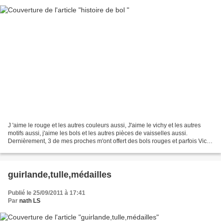
J 'aime le rouge et les autres couleurs aussi, J'aime le vichy et les autres
motifs aussi, j'aime les bols et les autres pièces de vaisselles aussi.
Dernièrement, 3 de mes proches m'ont offert des bols rouges et parfois Vichy
: bol Pip Home, et bols vichy...
guirlande,tulle,médailles
Publié le 25/09/2011 à 17:41
Par
nath LS