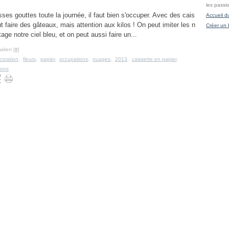
les passi
sses gouttes toute la journée, il faut bien s'occuper. Avec des cais
Accueil d
t faire des gâteaux, mais attention aux kilos ! On peut imiter les n
Créer un 
age notre ciel bleu, et on peut aussi faire un...
alien [
#
]
coration
,
fleurs
,
papier
,
occupations
,
nuages
,
2013
,
caissette en papier
,
ons