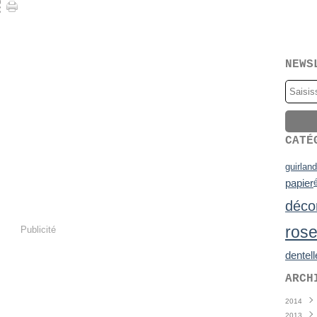
NEWS
CATÉ
guirlan
papier
é
déco
ros
Publicité
dentell
ARCH
2014
2013
Juin
(