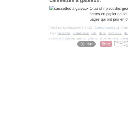
caissettes à gateaux.
Q uand il pleut des gro
settes en papier on peu
uages qui ont pris en ot
Posté par lesfillescolline à 14:22 -
Commentaires [
…
]
- Perm
Tags:
printemps
,
anniversaire
,
fête
,
déco
,
vacances.
,
dé
caissette à gâteau
,
goutte
,
gouttes
,
jours de pluie
,
pomp