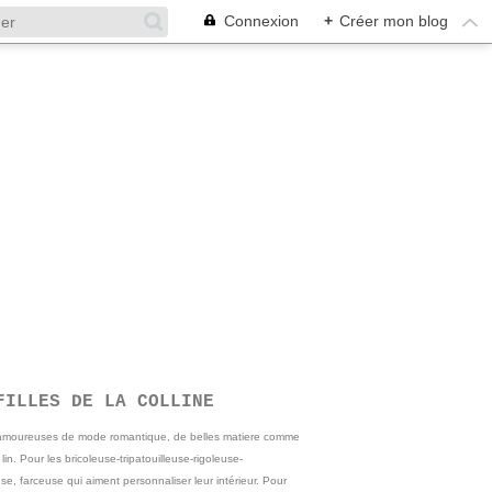
Connexion
+
Créer mon blog
FILLES DE LA COLLINE
 amoureuses de mode romantique, de belles matiere comme
e lin. Pour les bricoleuse-tripatouilleuse-rigoleuse-
se, farceuse qui aiment personnaliser leur intérieur. Pour