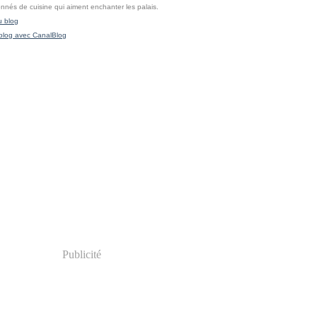
onnés de cuisine qui aiment enchanter les palais.
u blog
blog avec CanalBlog
Publicité