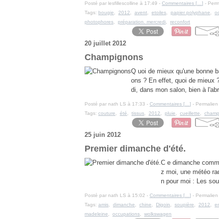
Posté par lesfillescolline à 17:49 -
Commentaires [
…
]
- Perm
Tags:
bougie
,
2012
,
avent
,
etoiles
,
papier polyphane
,
o
photophores
,
préparation. mercredi
,
reconfort
20 juillet 2012
Champignons
Q uoi de mieux qu'une bonne ba
ons ? En effet, quoi de mieux ?
di, dans mon salon, bien à l'abr
Posté par nath LS à 17:33 -
Commentaires [
…
]
- Permalien 
Tags:
couture
,
été
,
tissus
,
2012
,
pluie
,
cueillette
,
champ
25 juin 2012
Premier dimanche d'été.
C e dimanche commen
z moi, une météo rad
n pour moi : Les sou
Posté par nath LS à 15:02 -
Commentaires [
…
]
- Permalien 
Tags:
amis
,
dimanche
,
chine
,
Digoin
,
soupière
,
2012
,
e
madeleine
,
occupations
,
wolkswagen