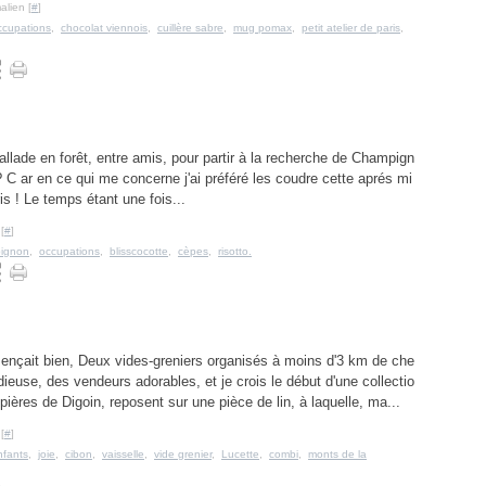
alien [
#
]
ccupations
,
chocolat viennois
,
cuillère sabre
,
mug pomax
,
petit atelier de paris
,
llade en forêt, entre amis, pour partir à la recherche de Champign
 C ar en ce qui me concerne j'ai préféré les coudre cette aprés mi
is ! Le temps étant une fois...
[
#
]
ignon
,
occupations
,
blisscocotte
,
cèpes
,
risotto.
çait bien, Deux vides-greniers organisés à moins d'3 km de che
ieuse, des vendeurs adorables, et je crois le début d'une collectio
pières de Digoin, reposent sur une pièce de lin, à laquelle, ma...
[
#
]
nfants
,
joie
,
cibon
,
vaisselle
,
vide grenier
,
Lucette
,
combi
,
monts de la