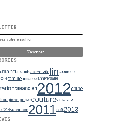
LETTER
GORIES
lin
blanc
brocante
aurea vita
de
coeur
déco
famille
amis
noel
toile
anniversaire
2012
ration
ancien
chine
robe
couture
e
bougie
rouge
noir
dimanche
2011
2013
vacances
e
2014
noël
IVES
2)