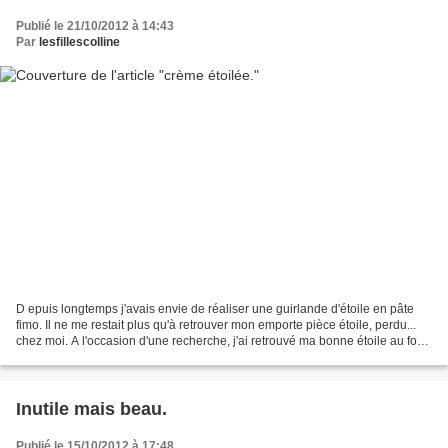
Publié le 21/10/2012 à 14:43
Par
lesfillescolline
D epuis longtemps j'avais envie de réaliser une guirlande d'étoile en pâte
fimo. Il ne me restait plus qu'à retrouver mon emporte pièce étoile, perdu...
chez moi. A l'occasion d'une recherche, j'ai retrouvé ma bonne étoile au fond
d'un placard. *****...
Inutile mais beau.
Publié le 15/10/2012 à 17:48