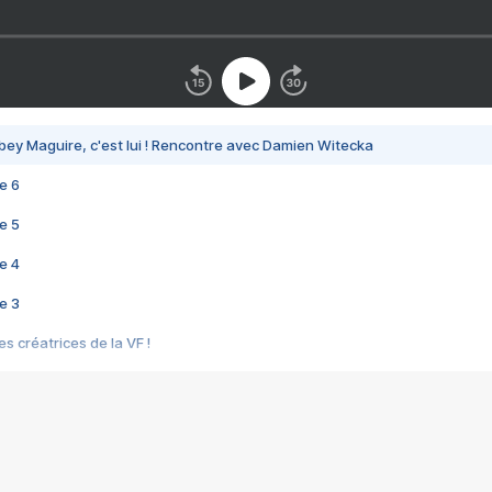
bey Maguire, c'est lui ! Rencontre avec Damien Witecka
e 6
e 5
e 4
e 3
s créatrices de la VF !
e 2
e 1
e Mektoub My Love arrive enfin ! Rencontre avec Shaïn Boumedine et Sal