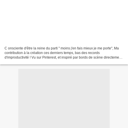
C onsciente d'être la reine du parti " moins j'en fais mieux je me porte", Ma
contribution à la création ces derniers temps, bas des records
d'improductivité ! Vu sur Pinterest, et inspiré par bords de scène directement,
et indirectement par Roland Garros,...