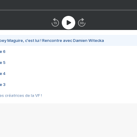
bey Maguire, c'est lui ! Rencontre avec Damien Witecka
e 6
e 5
e 4
e 3
s créatrices de la VF !
e 2
e 1
e Mektoub My Love arrive enfin ! Rencontre avec Shaïn Boumedine et Sal