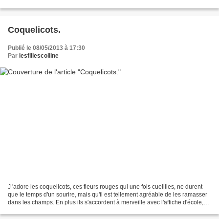
obscure m'a obligée à rentrer...
Coquelicots.
Publié le 08/05/2013 à 17:30
Par
lesfillescolline
J 'adore les coquelicots, ces fleurs rouges qui une fois cueillies, ne durent
que le temps d'un sourire, mais qu'il est tellement agréable de les ramasser
dans les champs. En plus ils s'accordent à merveille avec l'affiche d'école,
chinée aux puces du...