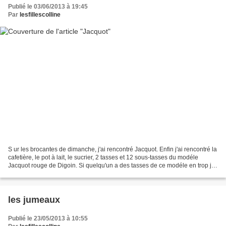
Publié le 03/06/2013 à 19:45
Par
lesfillescolline
S ur les brocantes de dimanche, j'ai rencontré Jacquot. Enfin j'ai rencontré la
cafetière, le pot à lait, le sucrier, 2 tasses et 12 sous-tasses du modéle
Jacquot rouge de Digoin. Si quelqu'un a des tasses de ce modéle en trop je
les échangerai volontiers...
les jumeaux
Publié le 23/05/2013 à 10:55