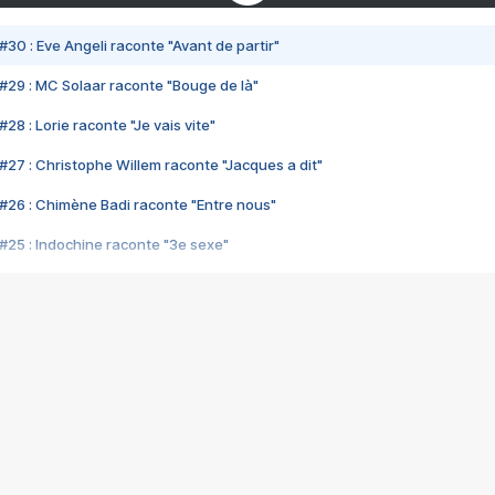
#30 : Eve Angeli raconte "Avant de partir"
#29 : MC Solaar raconte "Bouge de là"
28 : Lorie raconte "Je vais vite"
#27 : Christophe Willem raconte "Jacques a dit"
#26 : Chimène Badi raconte "Entre nous"
#25 : Indochine raconte "3e sexe"
#24 : Zaho raconte "C'est chelou"
#23 : Patrick Bruel raconte "Au café des délices"
#22 : Kyo raconte "Le chemin"
#21 : Nolwenn Leroy raconte "Cassé"
#20 : Patrick Hernandez raconte "Born to be alive"
#19 : Lorie raconte "Près de moi"