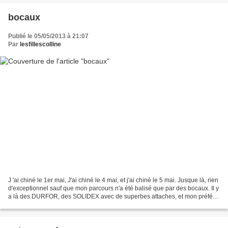
bocaux
Publié le 05/05/2013 à 21:07
Par
lesfillescolline
J 'ai chiné le 1er mai, J'ai chiné le 4 mai, et j'ai chiné le 5 mai. Jusque là, rien
d'exceptionnel sauf que mon parcours n'a été balisé que par des bocaux. Il y
a là des DURFOR, des SOLIDEX avec de superbes attaches, et mon préféré
le MF pour "Manufrance...