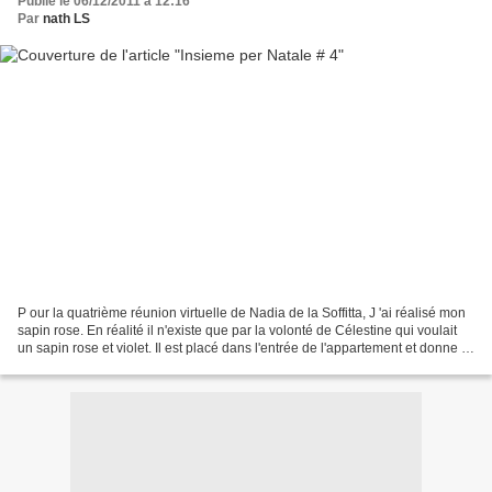
Publié le 06/12/2011 à 12:16
Par
nath LS
P our la quatrième réunion virtuelle de Nadia de la Soffitta, J 'ai réalisé mon
sapin rose. En réalité il n'existe que par la volonté de Célestine qui voulait
un sapin rose et violet. Il est placé dans l'entrée de l'appartement et donne le
signal à tous...