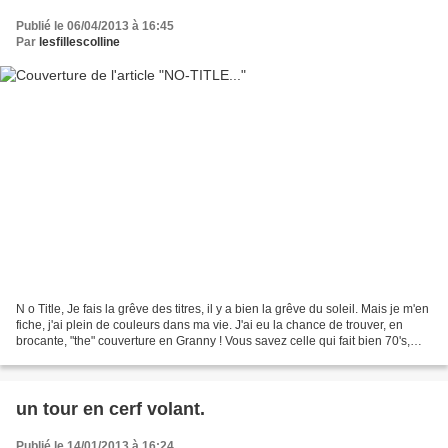
Publié le 06/04/2013 à 16:45
Par
lesfillescolline
N o Title, Je fais la grêve des titres, il y a bien la grêve du soleil. Mais je m'en
fiche, j'ai plein de couleurs dans ma vie. J'ai eu la chance de trouver, en
brocante, "the" couverture en Granny ! Vous savez celle qui fait bien 70's,
mais pas tant...
un tour en cerf volant.
Publié le 14/01/2013 à 16:24