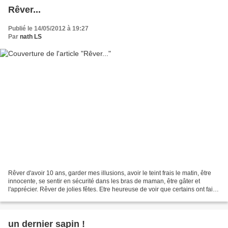
Rêver...
Publié le 14/05/2012 à 19:27
Par
nath LS
Rêver d'avoir 10 ans, garder mes illusions, avoir le teint frais le matin, être
innocente, se sentir en sécurité dans les bras de maman, être gâter et
l'apprécier. Rêver de jolies fêtes. Etre heureuse de voir que certains ont fait
des kilomètres pour...
un dernier sapin !