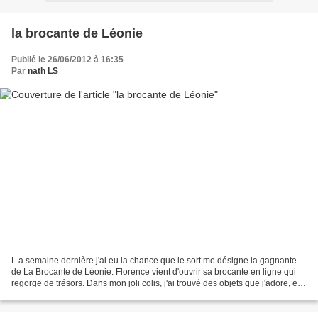
la brocante de Léonie
Publié le 26/06/2012 à 16:35
Par
nath LS
L a semaine dernière j'ai eu la chance que le sort me désigne la gagnante
de La Brocante de Léonie. Florence vient d'ouvrir sa brocante en ligne qui
regorge de trésors. Dans mon joli colis, j'ai trouvé des objets que j'adore, elle
a visé en plein dans...