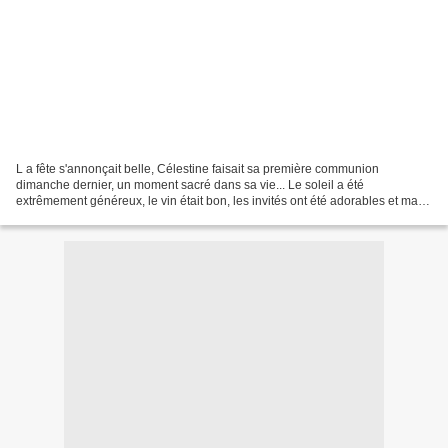
L a fête s'annonçait belle, Célestine faisait sa première communion
dimanche dernier, un moment sacré dans sa vie... Le soleil a été
extrêmement généreux, le vin était bon, les invités ont été adorables et ma
fille était rayonnante. - aucune objectivité...