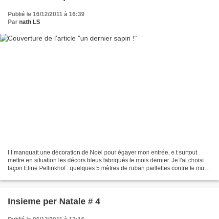
Publié le 16/12/2011 à 16:39
Par
nath LS
I l manquait une décoration de Noël pour égayer mon entrée, e t surtout
mettre en situation les décors bleus fabriqués le mois dernier. Je l'ai choisi
façon Eline Pellinkhof : quelques 5 mètres de ruban paillettes contre le mur, f
ixées avec du masking-tape...
Insieme per Natale # 4