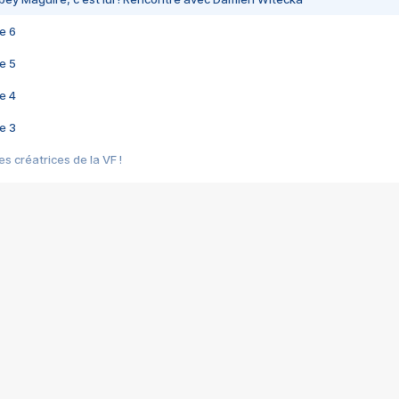
e 6
e 5
e 4
e 3
s créatrices de la VF !
e 2
e 1
e Mektoub My Love arrive enfin ! Rencontre avec Shaïn Boumedine et Sal
i : après Toni en famille
elle réalise le bouleversant Dites lui que je l'aime
ais ! Rencontre autour de Vie privée de Rebecca Zlotowski
 de Marguerite, Grave... Rencontre avec Ella Rumpf