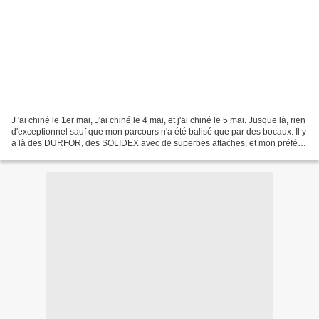
J 'ai chiné le 1er mai, J'ai chiné le 4 mai, et j'ai chiné le 5 mai. Jusque là, rien
d'exceptionnel sauf que mon parcours n'a été balisé que par des bocaux. Il y
a là des DURFOR, des SOLIDEX avec de superbes attaches, et mon préféré
le MF pour "Manufrance...