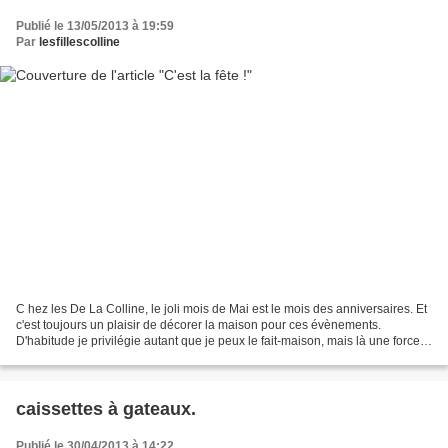
Publié le 13/05/2013 à 19:59
Par
lesfillescolline
C hez les De La Colline, le joli mois de Mai est le mois des anniversaires. Et
c'est toujours un plaisir de décorer la maison pour ces évènements.
D'habitude je privilégie autant que je peux le fait-maison, mais là une force
obscure m'a obligée à rentrer...
caissettes à gateaux.
Publié le 30/04/2013 à 14:22