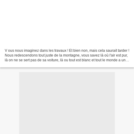
V ous nous imaginez dans les travaux ! Et bien non, mais cela saurait tarder !
Nous redescendons tout juste de la montagne, vous savez là où l'air est pur,
là on ne se sert pas de sa voiture, là ou tout est blanc et tout le monde a un
air bronzé. Imaginez,...