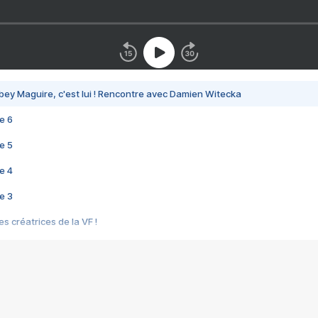
bey Maguire, c'est lui ! Rencontre avec Damien Witecka
e 6
e 5
e 4
e 3
s créatrices de la VF !
e 2
e 1
e Mektoub My Love arrive enfin ! Rencontre avec Shaïn Boumedine et Sal