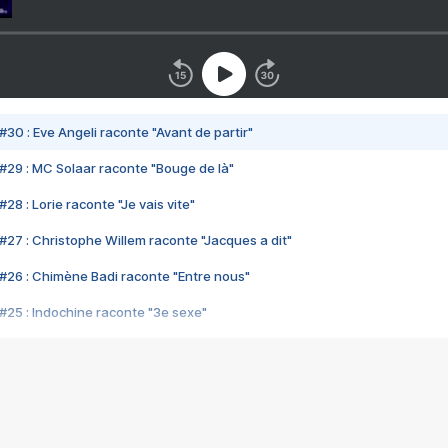
#30 : Eve Angeli raconte "Avant de partir"
#29 : MC Solaar raconte "Bouge de là"
28 : Lorie raconte "Je vais vite"
#27 : Christophe Willem raconte "Jacques a dit"
#26 : Chimène Badi raconte "Entre nous"
#25 : Indochine raconte "3e sexe"
#24 : Zaho raconte "C'est chelou"
#23 : Patrick Bruel raconte "Au café des délices"
#22 : Kyo raconte "Le chemin"