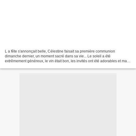
L a fête s'annonçait belle, Célestine faisait sa première communion
dimanche dernier, un moment sacré dans sa vie... Le soleil a été
extrêmement généreux, le vin était bon, les invités ont été adorables et ma
fille était rayonnante. - aucune objectivité...