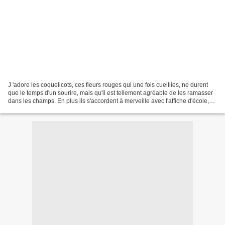
J 'adore les coquelicots, ces fleurs rouges qui une fois cueillies, ne durent
que le temps d'un sourire, mais qu'il est tellement agréable de les ramasser
dans les champs. En plus ils s'accordent à merveille avec l'affiche d'école,
chinée aux puces du...