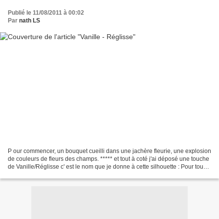
Publié le 11/08/2011 à 00:02
Par
nath LS
P our commencer, un bouquet cueilli dans une jachère fleurie, une explosion
de couleurs de fleurs des champs. ***** et tout à coté j'ai déposé une touche
de Vanille/Réglisse c' est le nom que je donne à cette silhouette : Pour tous
renseignements concernant...