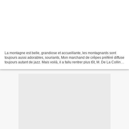
La montagne est belle, grandiose et accueillante, les montagnards sont
toujours aussi adorables, souriants, Mon marchand de crêpes préféré diffuse
toujours autant de jazz. Mais voilà, il a fallu rentrer plus tôt, M. De La Colline
a décider de jouer aux...