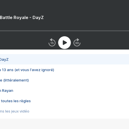
 Battle Royale - DayZ
 DayZ
 a 13 ans (et vous l'avez ignoré)
e (littéralement)
im Rayan
 toutes les règles
s les jeux vidéo
us choquant de Rockstar ? - Le scandale BULLY