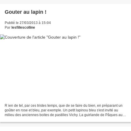
Gouter au lapin !
Publié le 27/03/2013 à 15:04
Par
lesfillescolline
R ien de tel, par ces tristes temps, que de se faire du bien, en préparant un
goûter en rose et bleu, par exemple. Un petit lapinou bleu s'est invité au
milieu des anciennes boites de pastilles Vichy. La guirlande de Pâques aux
tons pastels, est installée...