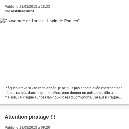
Publié le 18/03/2013 à 18:33
Par
lesfillescolline
P âques arrive si vite cette année, je ne suis pas encore allée chercher mes
décors rangés dans le grenier. Alors pour donner un petit air de fête à la
maison, j'ai craqué sur ces lapinoux roses tout mignons. J'ai aussi craqué
pour le sachet de chez ZÛ,...
Attention piratage !!!
Publié le 18/03/2013 à 09:20