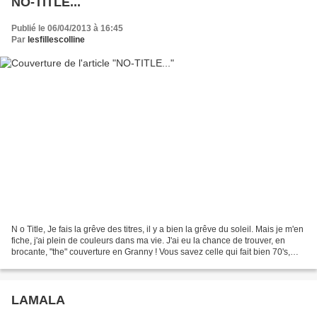
NO-TITLE...
Publié le 06/04/2013 à 16:45
Par
lesfillescolline
N o Title, Je fais la grêve des titres, il y a bien la grêve du soleil. Mais je m'en
fiche, j'ai plein de couleurs dans ma vie. J'ai eu la chance de trouver, en
brocante, "the" couverture en Granny ! Vous savez celle qui fait bien 70's,
mais pas tant...
LAMALA