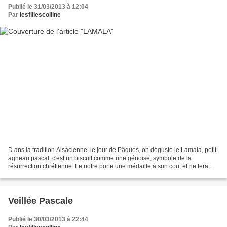
Publié le 31/03/2013 à 12:04
Par
lesfillescolline
D ans la tradition Alsacienne, le jour de Pâques, on déguste le Lamala, petit
agneau pascal. c'est un biscuit comme une génoise, symbole de la
résurrection chrétienne. Le notre porte une médaille à son cou, et ne fera
pas long feu au dessert ! l'agneau...
Veillée Pascale
Publié le 30/03/2013 à 22:44