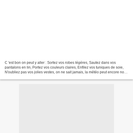
C 'est bon on peut y aller : Sortez vos robes légéres, Sautez dans vos
pantalons en lin, Portez vos couleurs claires, Enfilez vos tuniques de soie,
N'oubliez pas vos jolies vestes, on ne sait jamais, la météo peut encore nous
jouer des tours. Vêtements...