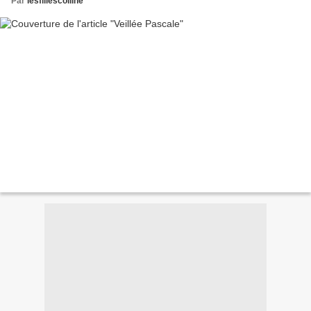
Par
lesfillescolline