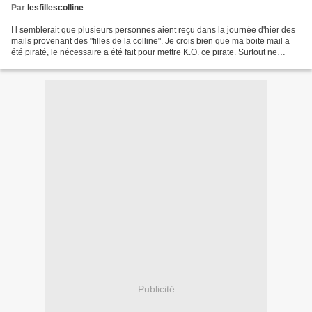
Par
lesfillescolline
I l semblerait que plusieurs personnes aient reçu dans la journée d'hier des
mails provenant des "filles de la colline". Je crois bien que ma boite mail a
été piraté, le nécessaire a été fait pour mettre K.O. ce pirate. Surtout ne
cliquer pas sur ce lien...
Publicité