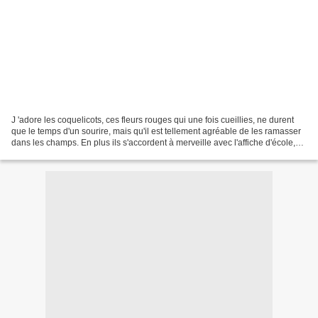
J 'adore les coquelicots, ces fleurs rouges qui une fois cueillies, ne durent
que le temps d'un sourire, mais qu'il est tellement agréable de les ramasser
dans les champs. En plus ils s'accordent à merveille avec l'affiche d'école,
chinée aux puces du...