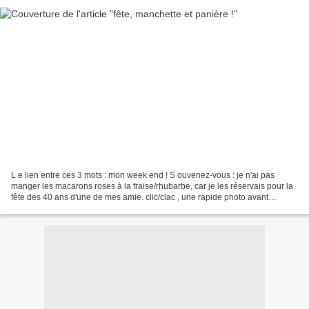
L e lien entre ces 3 mots : mon week end ! S ouvenez-vous : je n'ai pas
manger les macarons roses à la fraise/rhubarbe, car je les réservais pour la
fête des 40 ans d'une de mes amie. clic/clac , une rapide photo avant
l'assaut de mes plus fidéles admirateurs...