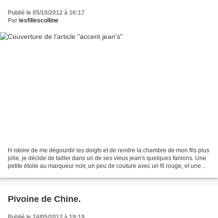
Publié le 05/10/2012 à 16:17
Par
lesfillescolline
H istoire de me dégourdir les doigts et de rendre la chambre de mon fils plus
jolie, je décide de tailler dans un de ses vieux jean's quelques fanions. Une
petite étoile au marqueur noir, un peu de couture avec un fil rouge, et une
cordelette plus tard,...
Pivoine de Chine.
Publié le 24/05/2012 à 19:19