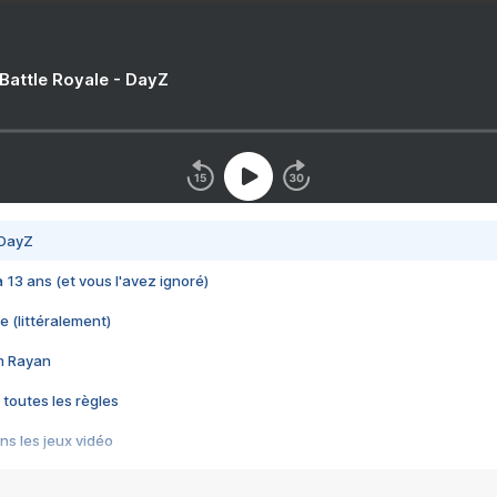
 Battle Royale - DayZ
 DayZ
 a 13 ans (et vous l'avez ignoré)
e (littéralement)
im Rayan
 toutes les règles
s les jeux vidéo
us choquant de Rockstar ? - Le scandale BULLY