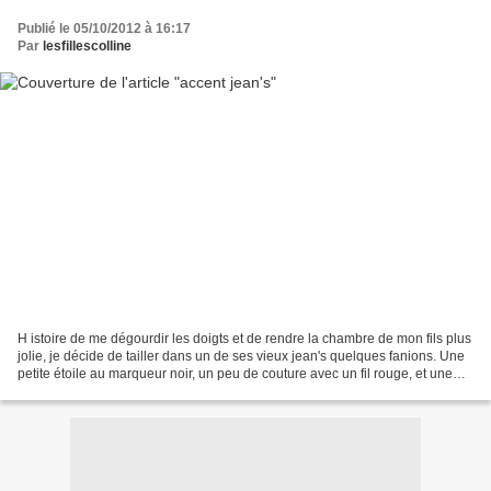
Publié le 05/10/2012 à 16:17
Par
lesfillescolline
H istoire de me dégourdir les doigts et de rendre la chambre de mon fils plus
jolie, je décide de tailler dans un de ses vieux jean's quelques fanions. Une
petite étoile au marqueur noir, un peu de couture avec un fil rouge, et une
cordelette plus tard,...