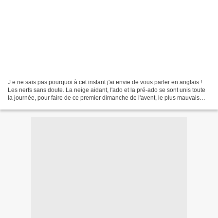
J e ne sais pas pourquoi à cet instant j'ai envie de vous parler en anglais !
Les nerfs sans doute. La neige aidant, l'ado et la pré-ado se sont unis toute
la journée, pour faire de ce premier dimanche de l'avent, le plus mauvais
jour de décembre de 2012...