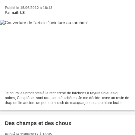
Publié le 15/06/2012 à 18:13
Par
nath LS
Je cours les brocantes à la recherche de torchons à rayures bleues ou
noires, Ces pièces sont rares ou très chéres. Je me décide, avec un reste de
drap en lin ancien, un peu de scotch de masquage, de la peinture textile
noire et un pinceau, à réaliser...
Des champs et des choux
Publié le 11/06/2012 à 16:45