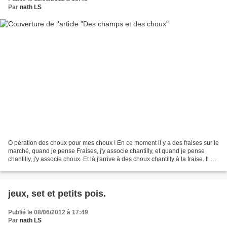
Par
nath LS
O pération des choux pour mes choux ! En ce moment il y a des fraises sur le
marché, quand je pense Fraises, j'y associe chantilly, et quand je pense
chantilly, j'y associe choux. Et là j'arrive à des choux chantilly à la fraise. Il me
semble que c'est...
jeux, set et petits pois.
Publié le 08/06/2012 à 17:49
Par
nath LS