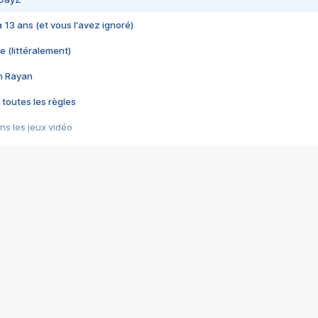
 a 13 ans (et vous l'avez ignoré)
e (littéralement)
im Rayan
 toutes les règles
s les jeux vidéo
us choquant de Rockstar ? - Le scandale BULLY
e plus moche de Steam
du RÊVE tourne au CAUCHEMAR
pendant 8 heures
it… à tort
umiliés par un jeu vidéo
ire - Final Fantasy 8