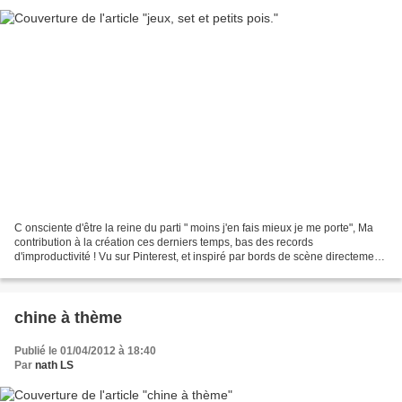
C onsciente d'être la reine du parti " moins j'en fais mieux je me porte", Ma
contribution à la création ces derniers temps, bas des records
d'improductivité ! Vu sur Pinterest, et inspiré par bords de scène directement,
et indirectement par Roland Garros,...
chine à thème
Publié le 01/04/2012 à 18:40
Par
nath LS