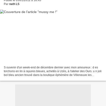
Publié le 05/01/2012 à 16:45
Par
nath LS
S ouvenir d'un week-end de décembre dernier avec mon amoureux : d es
torchons en lin à rayures bleues, achetés à Uzès, à l'atelier des Ours. u n joli
bol bleu ancien trouvé dans la boutique éphémère de Villeneuve les
Avignons, e t surtout des cageots...