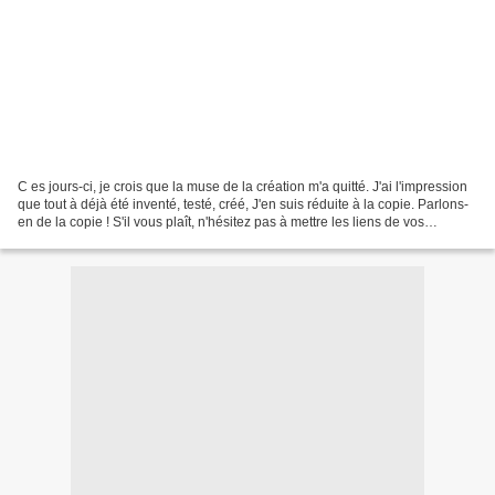
C es jours-ci, je crois que la muse de la création m'a quitté. J'ai l'impression
que tout à déjà été inventé, testé, créé, J'en suis réduite à la copie. Parlons-
en de la copie ! S'il vous plaît, n'hésitez pas à mettre les liens de vos
inspirations, vos...