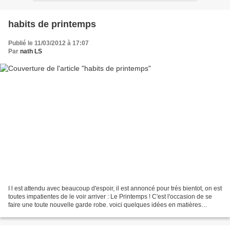
habits de printemps
Publié le 11/03/2012 à 17:07
Par
nath LS
I l est attendu avec beaucoup d'espoir, il est annoncé pour trés bientot, on est
toutes impatientes de le voir arriver : Le Printemps ! C'est l'occasion de se
faire une toute nouvelle garde robe. voici quelques idées en matières
naturelles et toutes en...