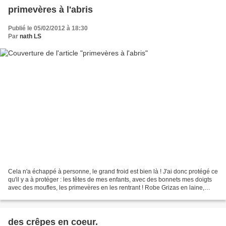
primevères à l'abris
Publié le 05/02/2012 à 18:30
Par
nath LS
Cela n'a échappé à personne, le grand froid est bien là ! J'ai donc protégé ce
qu'il y a à protéger : les têtes de mes enfants, avec des bonnets mes doigts
avec des moufles, les primevères en les rentrant ! Robe Grizas en laine,
panty Rimini, gilet et...
des crêpes en coeur.