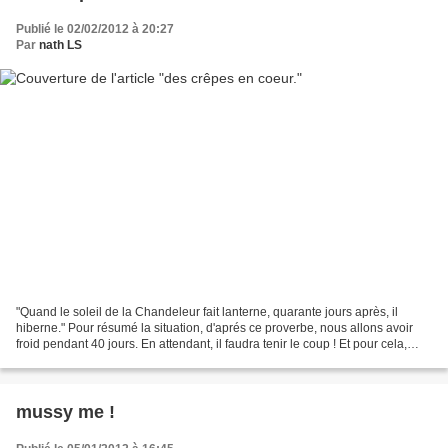
Publié le 02/02/2012 à 20:27
Par
nath LS
"Quand le soleil de la Chandeleur fait lanterne, quarante jours après, il
hiberne." Pour résumé la situation, d'aprés ce proverbe, nous allons avoir
froid pendant 40 jours. En attendant, il faudra tenir le coup ! Et pour cela,
comme dans beaucoup de maison...
mussy me !