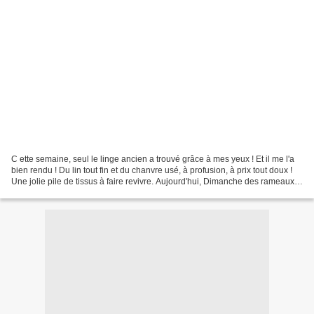
C ette semaine, seul le linge ancien a trouvé grâce à mes yeux ! Et il me l'a
bien rendu ! Du lin tout fin et du chanvre usé, à profusion, à prix tout doux !
Une jolie pile de tissus à faire revivre. Aujourd'hui, Dimanche des rameaux,
la chance est au...