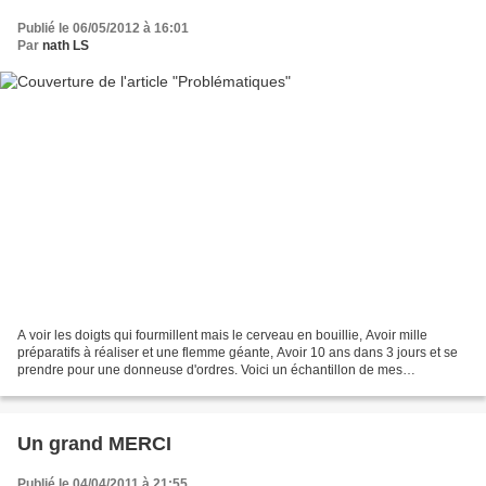
Publié le 06/05/2012 à 16:01
Par
nath LS
A voir les doigts qui fourmillent mais le cerveau en bouillie, Avoir mille
préparatifs à réaliser et une flemme géante, Avoir 10 ans dans 3 jours et se
prendre pour une donneuse d'ordres. Voici un échantillon de mes
problématiques de ce dimanche, un échantillon...
Un grand MERCI
Publié le 04/04/2011 à 21:55