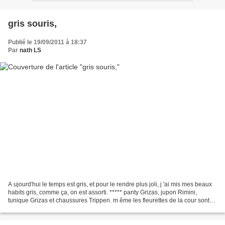
gris souris,
Publié le 19/09/2011 à 18:37
Par
nath LS
A ujourd'hui le temps est gris, et pour le rendre plus joli, j 'ai mis mes beaux
habits gris, comme ça, on est assorti. ***** panty Grizas, jupon Rimini,
tunique Grizas et chaussures Trippen. m ême les fleurettes de la cour sont
grises. ***** Belle fin...