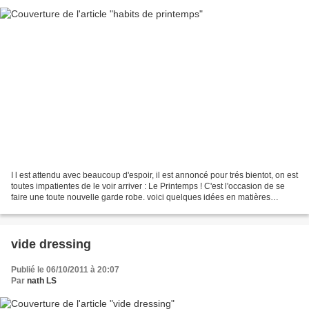
I l est attendu avec beaucoup d'espoir, il est annoncé pour trés bientot, on est
toutes impatientes de le voir arriver : Le Printemps ! C'est l'occasion de se
faire une toute nouvelle garde robe. voici quelques idées en matières
naturelles et toutes en...
vide dressing
Publié le 06/10/2011 à 20:07
Par
nath LS