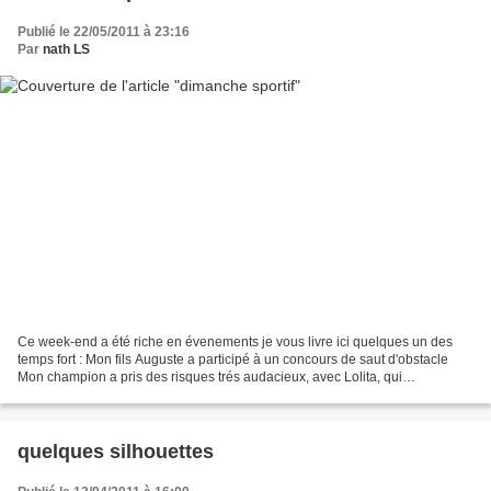
Publié le 22/05/2011 à 23:16
Par
nath LS
Ce week-end a été riche en évenements je vous livre ici quelques un des
temps fort : Mon fils Auguste a participé à un concours de saut d'obstacle
Mon champion a pris des risques trés audacieux, avec Lolita, qui
malheureusement se sont terminés par une...
quelques silhouettes