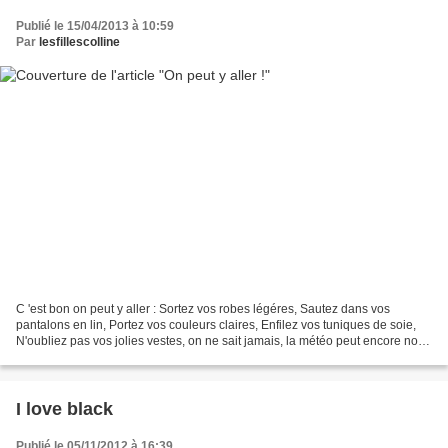
Publié le 15/04/2013 à 10:59
Par
lesfillescolline
C 'est bon on peut y aller : Sortez vos robes légéres, Sautez dans vos
pantalons en lin, Portez vos couleurs claires, Enfilez vos tuniques de soie,
N'oubliez pas vos jolies vestes, on ne sait jamais, la météo peut encore nous
jouer des tours. Vêtements...
I love black
Publié le 05/11/2012 à 16:39