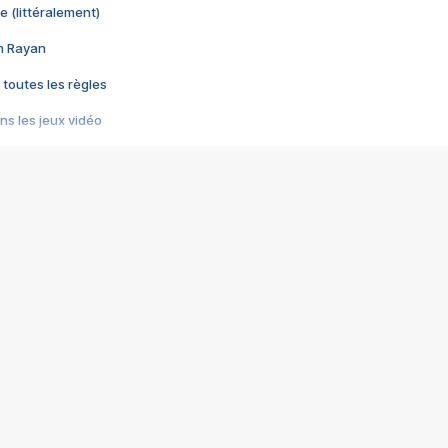
e (littéralement)
im Rayan
 toutes les règles
s les jeux vidéo
us choquant de Rockstar ? - Le scandale BULLY
e plus moche de Steam
du RÊVE tourne au CAUCHEMAR
pendant 8 heures
it… à tort
umiliés par un jeu vidéo
ire - Final Fantasy 8
ti un empire - Age of Empires
story DOFUS