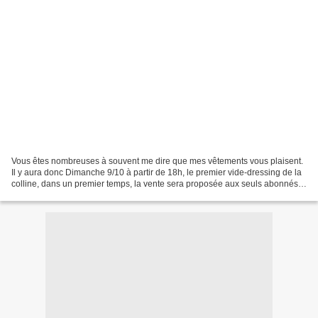
Vous êtes nombreuses à souvent me dire que mes vêtements vous plaisent.
Il y aura donc Dimanche 9/10 à partir de 18h, le premier vide-dressing de la
colline, dans un premier temps, la vente sera proposée aux seuls abonnés
Dés lundi 10/10, 10h elle sera...