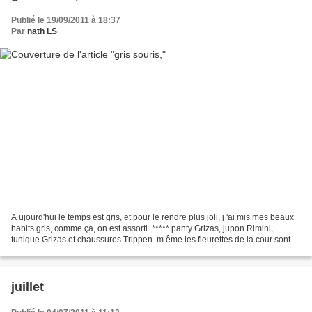
Publié le 19/09/2011 à 18:37
Par
nath LS
A ujourd'hui le temps est gris, et pour le rendre plus joli, j 'ai mis mes beaux
habits gris, comme ça, on est assorti. ***** panty Grizas, jupon Rimini,
tunique Grizas et chaussures Trippen. m ême les fleurettes de la cour sont
grises. ***** Belle fin...
juillet