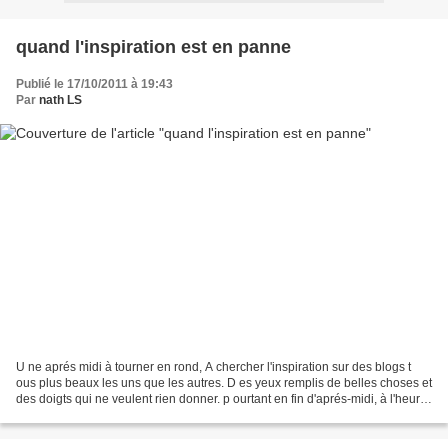
quand l'inspiration est en panne
Publié le 17/10/2011 à 19:43
Par
nath LS
U ne aprés midi à tourner en rond, A chercher l'inspiration sur des blogs t
ous plus beaux les uns que les autres. D es yeux remplis de belles choses et
des doigts qui ne veulent rien donner. p ourtant en fin d'aprés-midi, à l'heure
où les enfants font...