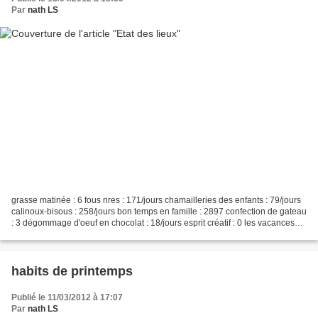
Par
nath LS
grasse matinée : 6 fous rires : 171/jours chamailleries des enfants : 79/jours
calinoux-bisous : 258/jours bon temps en famille : 2897 confection de gateau
: 3 dégommage d'oeuf en chocolat : 18/jours esprit créatif : 0 les vacances
c'est génial ! ******...
habits de printemps
Publié le 11/03/2012 à 17:07
Par
nath LS