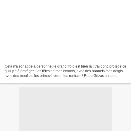
Cela n'a échappé à personne, le grand froid est bien là ! J'ai donc protégé ce
qu'il y a à protéger : les têtes de mes enfants, avec des bonnets mes doigts
avec des moufles, les primevères en les rentrant ! Robe Grizas en laine,
panty Rimini, gilet et...