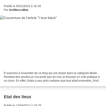
Publié le 05/11/2012 à 16:39
Par
lesfillescolline
R evenons à l'essentiel de ce blog qui est classé dans la catégorie Mode.
Pendant des années je n'ai porté que du noir, je trouvais un coté pratique à
ce choix. En effet, j'étais à peu prés certaine que tout allait ensemble, j'évitais
ainsi les fautes...
Etat des lieux
Publié le 13/04/2012 à 18:39