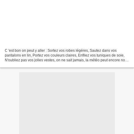
C 'est bon on peut y aller : Sortez vos robes légéres, Sautez dans vos
pantalons en lin, Portez vos couleurs claires, Enfilez vos tuniques de soie,
N'oubliez pas vos jolies vestes, on ne sait jamais, la météo peut encore nous
jouer des tours. Vêtements...