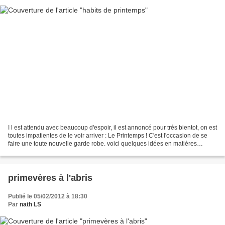
I l est attendu avec beaucoup d'espoir, il est annoncé pour trés bientot, on est
toutes impatientes de le voir arriver : Le Printemps ! C'est l'occasion de se
faire une toute nouvelle garde robe. voici quelques idées en matières
naturelles et toutes en...
primevères à l'abris
Publié le 05/02/2012 à 18:30
Par
nath LS