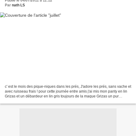
Publié le 04/07/2011 à 11:12
Par
nath LS
c' est le mois des pique-niques dans les prés, J'adore les prés, sans vache et
avec ruisseau frais ! pour cette journée entre amis j'ai mis mon panty en lin
Grizas et un débardeur en lin gris toujours de la maque Grizas un pur
moment de bonheur à faire...