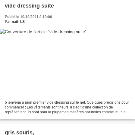
vide dressing suite
Publié le 10/10/2011 à 10:00
Par
nath LS
b ienvenu à mon premier vide-dressing sur le net. Quelques précisions pour
commencer : Les vêtements sont neufs, il s'agit d'une collection de
représentant. Ils sont pour la plupart en matières naturelles comme le lin ou
la soie. Le modéle présenté est...
gris souris,