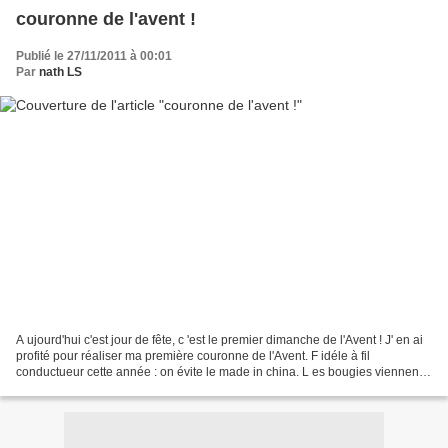
couronne de l'avent !
Publié le 27/11/2011 à 00:01
Par
nath LS
A ujourd'hui c'est jour de fête, c 'est le premier dimanche de l'Avent ! J' en ai
profité pour réaliser ma première couronne de l'Avent. F idéle à fil
conductueur cette année : on évite le made in china. L es bougies viennent
de Pologne, la mousse des...