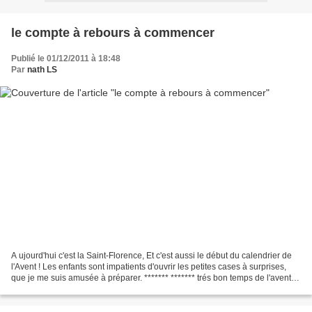
le compte à rebours à commencer
Publié le 01/12/2011 à 18:48
Par
nath LS
A ujourd'hui c'est la Saint-Florence, Et c'est aussi le début du calendrier de
l'Avent ! Les enfants sont impatients d'ouvrir les petites cases à surprises,
que je me suis amusée à préparer. ******* ******* trés bon temps de l'avent
tous !