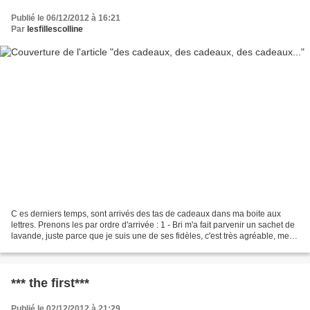
Publié le 06/12/2012 à 16:21
Par
lesfillescolline
C es derniers temps, sont arrivés des tas de cadeaux dans ma boite aux
lettres. Prenons les par ordre d'arrivée : 1 - Bri m'a fait parvenir un sachet de
lavande, juste parce que je suis une de ses fidèles, c'est très agréable, merci
Bri. Elle crée un...
*** the first***
Publié le 02/12/2012 à 21:29