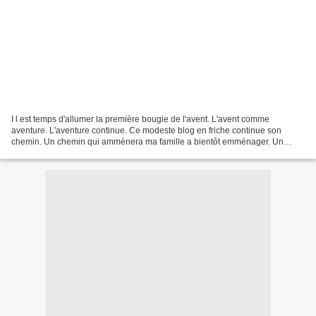
I l est temps d'allumer la première bougie de l'avent. L'avent comme
aventure. L'aventure continue. Ce modeste blog en friche continue son
chemin. Un chemin qui ammènera ma famille a bientôt emménager. Un
emménagement avant Noel : j'en rêvais ! Une fois...