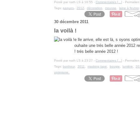
Posté par nath LS à 16:55 -
Commentaires [
…
]
- Permalien 
Tags:
paques
,
2012
,
décoration
,
mousse
,
laine à feutrer
30 décembre 2011
la voilà !
e lle arrive, elle est là, s oyons op
ouhaite une trés belle année 2012 r
! trés belle année 2012 !
Posté par nath LS à 23:27 -
Commentaires [
…
]
- Permalien 
Tags:
bonheur
,
2011
,
masking tape
,
bougie
,
lumière
,
20
optimisme.