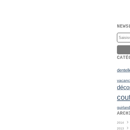
NEWS
CATÉ
dentell
vacanc
déco
cou
guirlan
ARCH
2014
2013
Juin
(