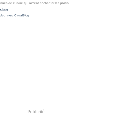
onnés de cuisine qui aiment enchanter les palais.
u blog
blog avec CanalBlog
Publicité