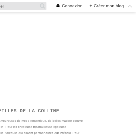
Connexion
+
Créer mon blog
FILLES DE LA COLLINE
 amoureuses de mode romantique, de belles matiere comme
e lin. Pour les bricoleuse-tripatouilleuse-rigoleuse-
se, farceuse qui aiment personnaliser leur intérieur. Pour