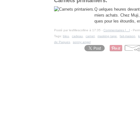
Carnets printaniers.
Q uelques heures devant 
rniers achats. Chez Muji, 
ques pour les étourdis, e
Posté par lesfillescolline à 17:35 -
Commentaires [
…
]
- Perm
Tags:
bleu
,
cadeau
,
carnet
,
masking tape
,
fait-maison
,
k
de Paques
,
sonny angel