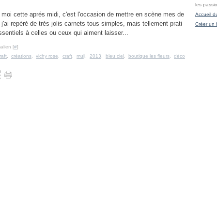
les passi
moi cette aprés midi, c'est l'occasion de mettre en scène mes de
Accueil d
j'ai repéré de trés jolis carnets tous simples, mais tellement prati
Créer un 
ssentiels à celles ou ceux qui aiment laisser...
alien [
#
]
raft
,
créations
,
vichy rose
,
craft
,
muji
,
2013
,
bleu ciel
,
boutique les fleurs
,
déco