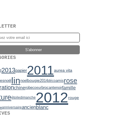
LETTER
GORIES
2011
2013
papier
e
aurea vita
lin
rose
es
bougie
noël
noel
2014
amis
déco
ration
chine
famille
robe
brocante
noir
coeur
2012
ture
rouge
étoile
dimanche
ancien
blanc
de
anniversaire
IVES
2)