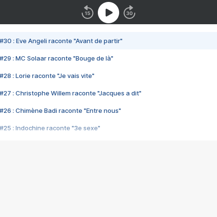
#30 : Eve Angeli raconte "Avant de partir"
#29 : MC Solaar raconte "Bouge de là"
28 : Lorie raconte "Je vais vite"
#27 : Christophe Willem raconte "Jacques a dit"
#26 : Chimène Badi raconte "Entre nous"
#25 : Indochine raconte "3e sexe"
#24 : Zaho raconte "C'est chelou"
#23 : Patrick Bruel raconte "Au café des délices"
#22 : Kyo raconte "Le chemin"
#21 : Nolwenn Leroy raconte "Cassé"
#20 : Patrick Hernandez raconte "Born to be alive"