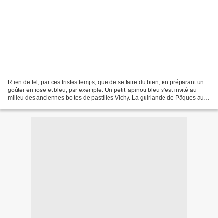
R ien de tel, par ces tristes temps, que de se faire du bien, en préparant un
goûter en rose et bleu, par exemple. Un petit lapinou bleu s'est invité au
milieu des anciennes boites de pastilles Vichy. La guirlande de Pâques aux
tons pastels, est installée...