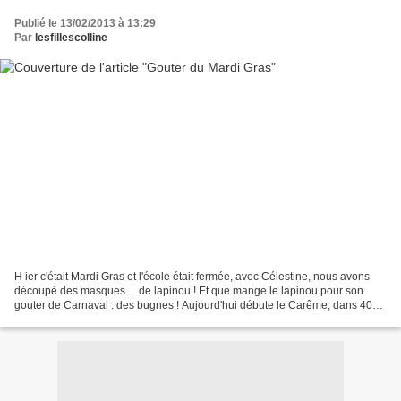
Publié le 13/02/2013 à 13:29
Par
lesfillescolline
H ier c'était Mardi Gras et l'école était fermée, avec Célestine, nous avons
découpé des masques.... de lapinou ! Et que mange le lapinou pour son
gouter de Carnaval : des bugnes ! Aujourd'hui débute le Carême, dans 40
jours nous serons à Pâques. Non...