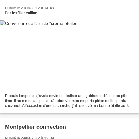
Publié le 21/10/2012 à 14:43
Par
lesfillescolline
D epuis longtemps j'avais envie de réaliser une guirlande d'étoile en pâte
fimo. Il ne me restait plus qu'à retrouver mon emporte pièce étoile, perdu...
chez moi. A l'occasion d'une recherche, j'ai retrouvé ma bonne étoile au fond
d'un placard. *****...
Montpellier connection
Publié le 24/04/2012 à 15:39