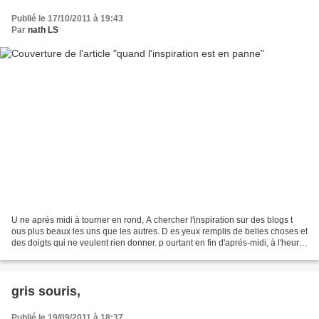
Publié le 17/10/2011 à 19:43
Par
nath LS
U ne aprés midi à tourner en rond, A chercher l'inspiration sur des blogs t
ous plus beaux les uns que les autres. D es yeux remplis de belles choses et
des doigts qui ne veulent rien donner. p ourtant en fin d'aprés-midi, à l'heure
où les enfants font...
gris souris,
Publié le 19/09/2011 à 18:37