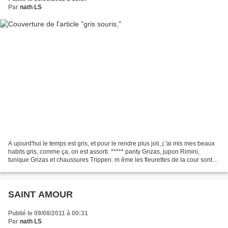
Par
nath LS
A ujourd'hui le temps est gris, et pour le rendre plus joli, j 'ai mis mes beaux
habits gris, comme ça, on est assorti. ***** panty Grizas, jupon Rimini,
tunique Grizas et chaussures Trippen. m ême les fleurettes de la cour sont
grises. ***** Belle fin...
SAINT AMOUR
Publié le 09/08/2011 à 00:31
Par
nath LS