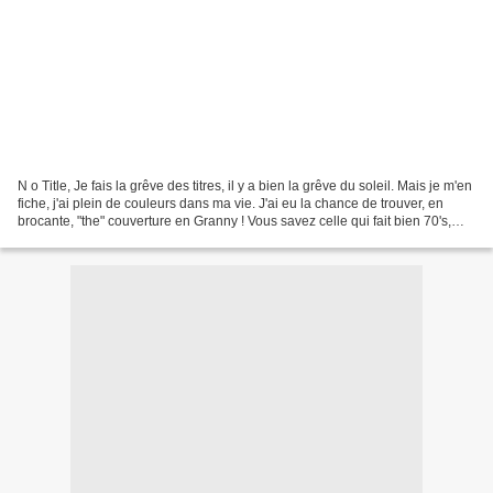
N o Title, Je fais la grêve des titres, il y a bien la grêve du soleil. Mais je m'en
fiche, j'ai plein de couleurs dans ma vie. J'ai eu la chance de trouver, en
brocante, "the" couverture en Granny ! Vous savez celle qui fait bien 70's,
mais pas tant...