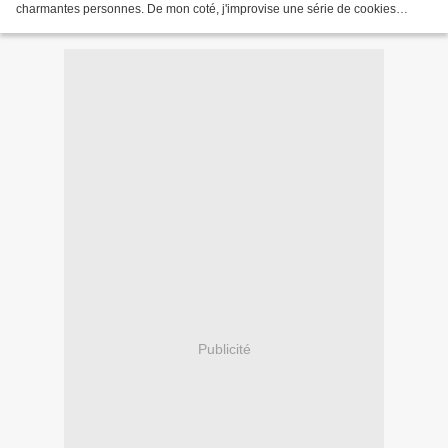
charmantes personnes. De mon coté, j'improvise une série de cookies
tamponnées. E n 45 min, je mélange farine,...
Publicité