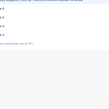
e 6
e 5
e 4
e 3
s créatrices de la VF !
e 2
e 1
e Mektoub My Love arrive enfin ! Rencontre avec Shaïn Boumedine et Sal
i : après Toni en famille
elle réalise le bouleversant Dites lui que je l'aime
ais ! Rencontre autour de Vie privée de Rebecca Zlotowski
 de Marguerite, Grave... Rencontre avec Ella Rumpf