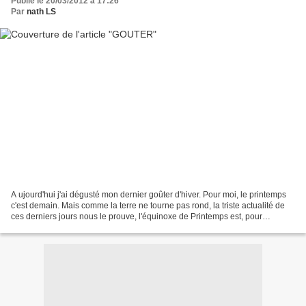
Publié le 20/03/2012 à 17:26
Par
nath LS
A ujourd'hui j'ai dégusté mon dernier goûter d'hiver. Pour moi, le printemps
c'est demain. Mais comme la terre ne tourne pas rond, la triste actualité de
ces derniers jours nous le prouve, l'équinoxe de Printemps est, pour
quelques années, passée du 21...