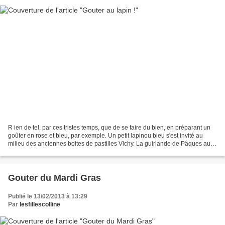
R ien de tel, par ces tristes temps, que de se faire du bien, en préparant un
goûter en rose et bleu, par exemple. Un petit lapinou bleu s'est invité au
milieu des anciennes boites de pastilles Vichy. La guirlande de Pâques aux
tons pastels, est installée...
Gouter du Mardi Gras
Publié le 13/02/2013 à 13:29
Par
lesfillescolline