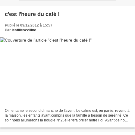
c'est l'heure du café !
Publié le 09/12/2012 à 15:57
Par
lesfillescolline
O n entame le second dimanche de l'avent. Le calme est, en partie, revenu à
la maison, les enfants ayant compris que la famille a besoin de sérénité. Ce
soir nous allumerons la bougie N°2, elle fera briller notre Foi. Avant de nourir
l'esprit, il faut...