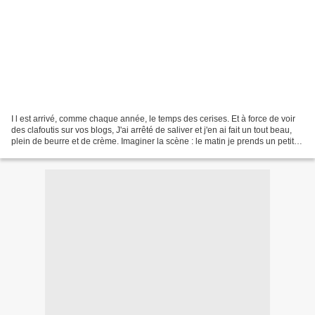
I l est arrivé, comme chaque année, le temps des cerises. Et à force de voir
des clafoutis sur vos blogs, J'ai arrêté de saliver et j'en ai fait un tout beau,
plein de beurre et de crème. Imaginer la scène : le matin je prends un petit
déjeuner détox,...