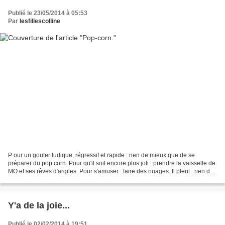
Publié le 23/05/2014 à 05:53
Par
lesfillescolline
P our un gouter ludique, régressif et rapide : rien de mieux que de se
préparer du pop corn. Pour qu'il soit encore plus joli : prendre la vaisselle de
MO et ses rêves d'argiles. Pour s'amuser : faire des nuages. Il pleut : rien de
grave, on fait du pop...
Y'a de la joie...
Publié le 02/02/2014 à 19:51