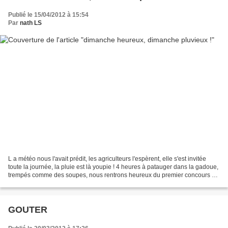
Publié le 15/04/2012 à 15:54
Par
nath LS
L a météo nous l'avait prédit, les agriculteurs l'espèrent, elle s'est invitée
toute la journée, la pluie est là youpie ! 4 heures à patauger dans la gadoue,
trempés comme des soupes, nous rentrons heureux du premier concours de
l'année d'Auguste. Il...
GOUTER