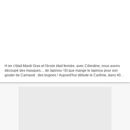
H ier c'était Mardi Gras et l'école était fermée, avec Célestine, nous avons
découpé des masques.... de lapinou ! Et que mange le lapinou pour son
gouter de Carnaval : des bugnes ! Aujourd'hui débute le Carême, dans 40
jours nous serons à Pâques. Non...