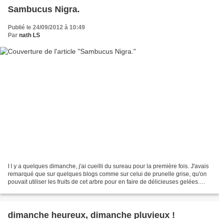
Sambucus Nigra.
Publié le 24/09/2012 à 10:49
Par
nath LS
I l y a quelques dimanche, j'ai cueilli du sureau pour la première fois. J'avais
remarqué que sur quelques blogs comme sur celui de prunelle grise, qu'on
pouvait utiliser les fruits de cet arbre pour en faire de délicieuses gelées.
Après un tour sur le...
dimanche heureux, dimanche pluvieux !