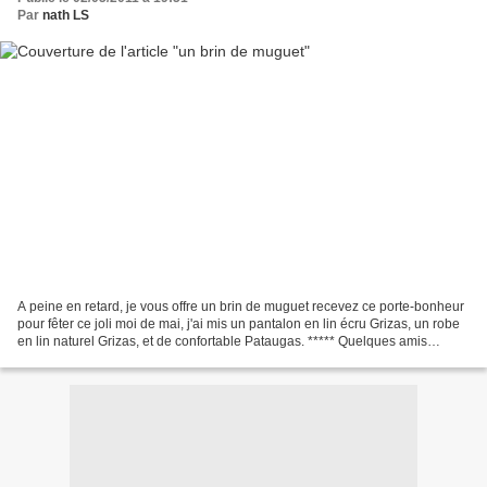
Par
nath LS
A peine en retard, je vous offre un brin de muguet recevez ce porte-bonheur
pour fêter ce joli moi de mai, j'ai mis un pantalon en lin écru Grizas, un robe
en lin naturel Grizas, et de confortable Pataugas. ***** Quelques amis
étaient là ce week-end P...