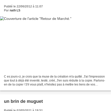
Publié le 22/06/2012 à 11:07
Par
nath LS
C es jours-ci, je crois que la muse de la création m'a quitté. J'ai l'impression
que tout à déjà été inventé, testé, créé, J'en suis réduite à la copie. Parlons-
en de la copie ! S'il vous plaît, n'hésitez pas à mettre les liens de vos
inspirations, vos...
un brin de muguet
Publié le 02/05/2011 à 19:51