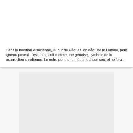
D ans la tradition Alsacienne, le jour de Pâques, on déguste le Lamala, petit
agneau pascal. c'est un biscuit comme une génoise, symbole de la
résurrection chrétienne. Le notre porte une médaille à son cou, et ne fera
pas long feu au dessert ! l'agneau...