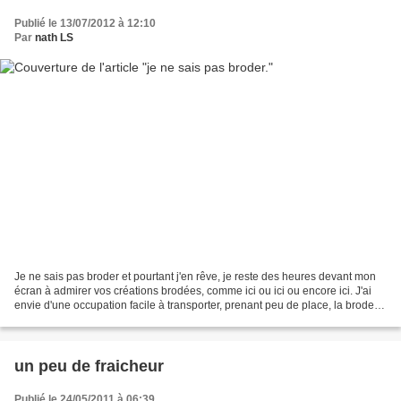
Publié le 13/07/2012 à 12:10
Par
nath LS
Je ne sais pas broder et pourtant j'en rêve, je reste des heures devant mon
écran à admirer vos créations brodées, comme ici ou ici ou encore ici. J'ai
envie d'une occupation facile à transporter, prenant peu de place, la broderie
me semble idéal pour...
un peu de fraicheur
Publié le 24/05/2011 à 06:39