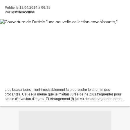
Publié le 18/04/2014 à 06:35
Par
lesfillescolline
L es beaux jours m'ont irrésistiblement fait reprendre le chemin des
brocantes. Celles-là même que je m'étais jurée de ne plus fréquenter pour
cause d'invasion d'objets. Et étrangement (!) j'ai vu des dame-jeanne partout
! Ces bonbonnes de verres ventrues...