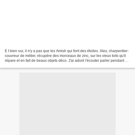
E t bien oui, il n'y a pas que les Amish qui font des étoiles. Alex, charpentier-
couvreur de métier, récupère des morceaux de zinc, sur les vieux toits qu'il
répare et en fait de beaux objets déco. J'ai adoré l'écouter parler pendant un
très long moment...