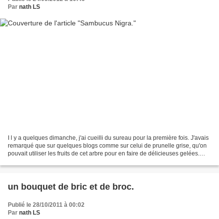
Par
nath LS
I l y a quelques dimanche, j'ai cueilli du sureau pour la première fois. J'avais
remarqué que sur quelques blogs comme sur celui de prunelle grise, qu'on
pouvait utiliser les fruits de cet arbre pour en faire de délicieuses gelées.
Après un tour sur le...
un bouquet de bric et de broc.
Publié le 28/10/2011 à 00:02
Par
nath LS