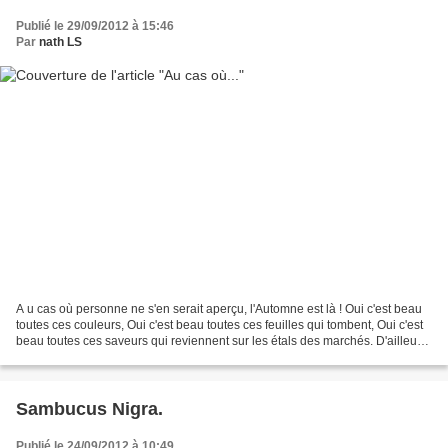
Publié le 29/09/2012 à 15:46
Par
nath LS
A u cas où personne ne s'en serait aperçu, l'Automne est là ! Oui c'est beau
toutes ces couleurs, Oui c'est beau toutes ces feuilles qui tombent, Oui c'est
beau toutes ces saveurs qui reviennent sur les étals des marchés. D'ailleurs
à ce propos, voici...
Sambucus Nigra.
Publié le 24/09/2012 à 10:49