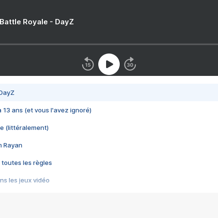
 Battle Royale - DayZ
 DayZ
 a 13 ans (et vous l'avez ignoré)
e (littéralement)
im Rayan
 toutes les règles
s les jeux vidéo
us choquant de Rockstar ? - Le scandale BULLY
e plus moche de Steam