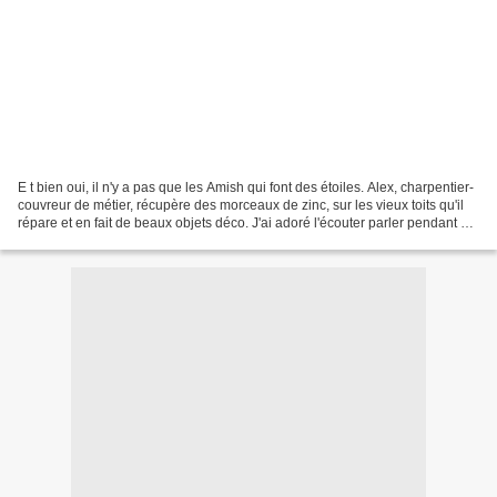
E t bien oui, il n'y a pas que les Amish qui font des étoiles. Alex, charpentier-
couvreur de métier, récupère des morceaux de zinc, sur les vieux toits qu'il
répare et en fait de beaux objets déco. J'ai adoré l'écouter parler pendant un
très long moment...