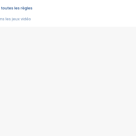
 toutes les règles
s les jeux vidéo
us choquant de Rockstar ? - Le scandale BULLY
e plus moche de Steam
du RÊVE tourne au CAUCHEMAR
pendant 8 heures
it… à tort
umiliés par un jeu vidéo
ire - Final Fantasy 8
ti un empire - Age of Empires
story DOFUS
tard, il crée l'un des pires jeux de tous les temps, MindsEye.