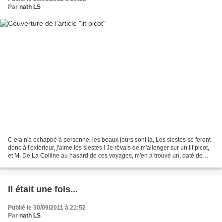
Par
nath LS
C ela n'a échappé à personne, les beaux jours sont là, Les siestes se feront
donc à l'extérieur, j'aime les siestes ! Je rêvais de m'allonger sur un lit picot,
et M. De La Colline au hasard de ces voyages, m'en a trouvé un, daté de
septembre 1944. Un...
Il était une fois...
Publié le 30/09/2011 à 21:52
Par
nath LS