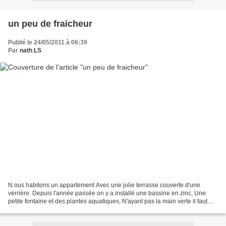
un peu de fraicheur
Publié le 24/05/2011 à 06:39
Par
nath LS
N ous habitons un appartement Avec une jolie terrasse couverte d'une
verrière. Depuis l'année passée on y a installé une bassine en zinc, Une
petite fontaine et des plantes aquatiques, N'ayant pas la main verte il faut
tout recommencer à chaque printemps....