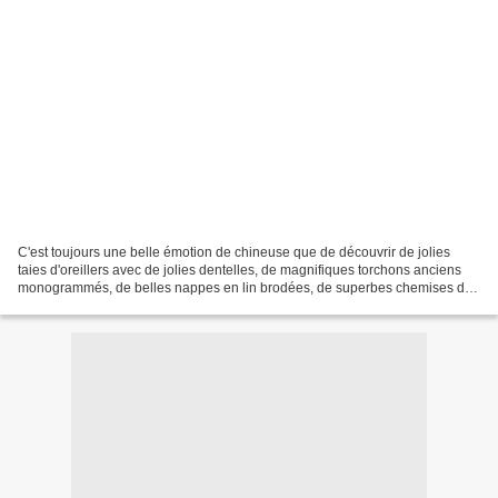
C'est toujours une belle émotion de chineuse que de découvrir de jolies
taies d'oreillers avec de jolies dentelles, de magnifiques torchons anciens
monogrammés, de belles nappes en lin brodées, de superbes chemises de
nuit en coton. Mais le principal...