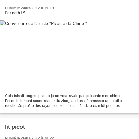
Publié le 24/05/2012 à 19:19
Par
nath LS
Cela faisait longtemps que je ne vous avais pas présenté mes chines.
Essentiellement axées autour du zinc, j'ai réussi à amasser une petite
récolte. Je profite des rayons du soleil, de la fin d'aprés midi pour les
photographier : Une caisse de plombier,...
lit picot
Publié le 26/03/2012 à 20:22