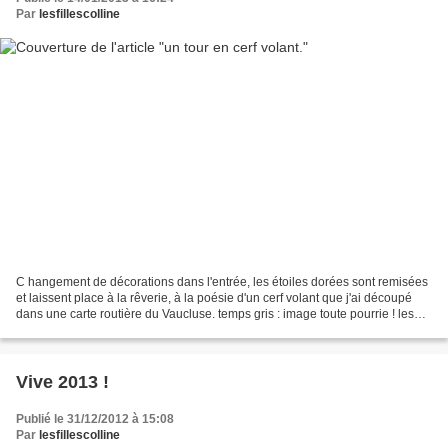
Par
lesfillescolline
C hangement de décorations dans l'entrée, les étoiles dorées sont remisées
et laissent place à la rêverie, à la poésie d'un cerf volant que j'ai découpé
dans une carte routière du Vaucluse. temps gris : image toute pourrie ! les
champignons ont été crochetés...
Vive 2013 !
Publié le 31/12/2012 à 15:08
Par
lesfillescolline