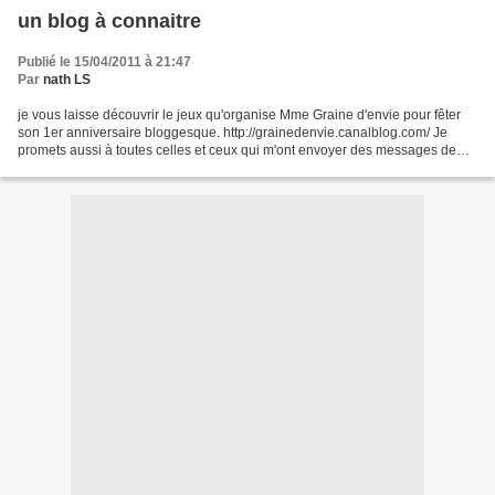
un blog à connaitre
Publié le 15/04/2011 à 21:47
Par
nath LS
je vous laisse découvrir le jeux qu'organise Mme Graine d'envie pour fêter
son 1er anniversaire bloggesque. http://grainedenvie.canalblog.com/ Je
promets aussi à toutes celles et ceux qui m'ont envoyer des messages de
répondre trés prochainement. Je vous...