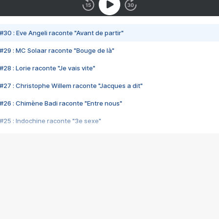
#30 : Eve Angeli raconte "Avant de partir"
#29 : MC Solaar raconte "Bouge de là"
28 : Lorie raconte "Je vais vite"
#27 : Christophe Willem raconte "Jacques a dit"
#26 : Chimène Badi raconte "Entre nous"
#25 : Indochine raconte "3e sexe"
#24 : Zaho raconte "C'est chelou"
#23 : Patrick Bruel raconte "Au café des délices"
#22 : Kyo raconte "Le chemin"
#21 : Nolwenn Leroy raconte "Cassé"
#20 : Patrick Hernandez raconte "Born to be alive"