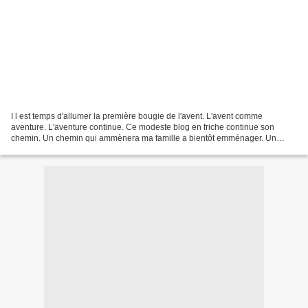
I l est temps d'allumer la première bougie de l'avent. L'avent comme
aventure. L'aventure continue. Ce modeste blog en friche continue son
chemin. Un chemin qui ammènera ma famille a bientôt emménager. Un
emménagement avant Noel : j'en rêvais ! Une fois...