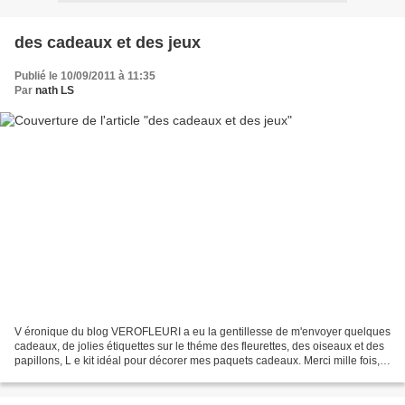
des cadeaux et des jeux
Publié le 10/09/2011 à 11:35
Par
nath LS
V éronique du blog VEROFLEURI a eu la gentillesse de m'envoyer quelques
cadeaux, de jolies étiquettes sur le théme des fleurettes, des oiseaux et des
papillons, L e kit idéal pour décorer mes paquets cadeaux. Merci mille fois,
Véronique, de ce cadeau...