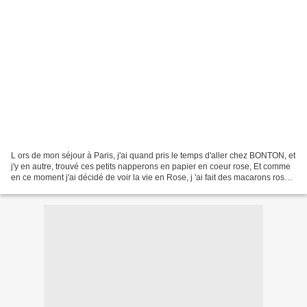
L ors de mon séjour à Paris, j'ai quand pris le temps d'aller chez BONTON, et
j'y en autre, trouvé ces petits napperons en papier en coeur rose, Et comme
en ce moment j'ai décidé de voir la vie en Rose, j 'ai fait des macarons roses,
et je me suis habillée...