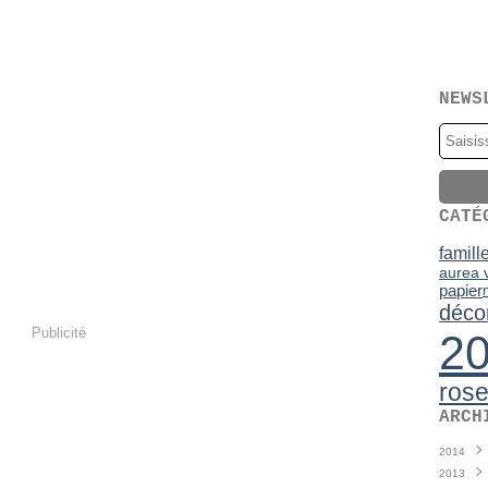
NEWS
CATÉ
famill
aurea v
papier
déco
Publicité
2
ros
ARCH
2014
2013
Juin
(