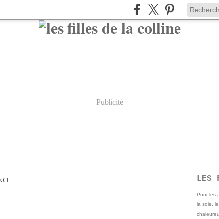
Publicité
LES 
NCE
Pour les
la soie, l
chaleureu