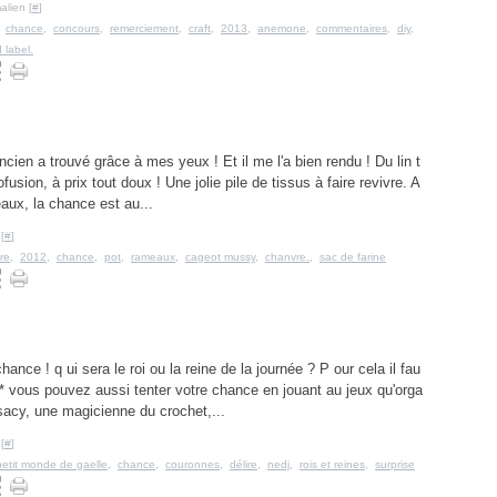
alien [
#
]
,
chance
,
concours
,
remerciement
,
craft
,
2013
,
anemone
,
commentaires
,
diy
,
label.
ncien a trouvé grâce à mes yeux ! Et il me l'a bien rendu ! Du lin t
fusion, à prix tout doux ! Une jolie pile de tissus à faire revivre. A
aux, la chance est au...
[
#
]
ure
,
2012
,
chance
,
pot
,
rameaux
,
cageot mussy
,
chanvre.
,
sac de farine
hance ! q ui sera le roi ou la reine de la journée ? P our cela il fau
*** vous pouvez aussi tenter votre chance en jouant au jeux qu'orga
d'Isacy, une magicienne du crochet,...
[
#
]
petit monde de gaelle
,
chance
,
couronnes
,
délire
,
nedj
,
rois et reines
,
surprise