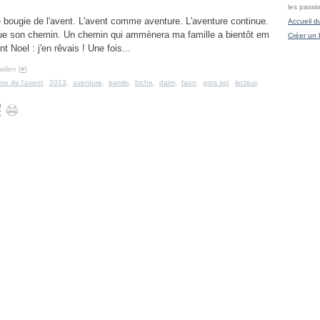
les passi
re bougie de l'avent. L'avent comme aventure. L'aventure continue.
Accueil d
nue son chemin. Un chemin qui ammènera ma famille a bientôt em
Créer un 
oel : j'en rêvais ! Une fois...
alien [
#
]
ne de l'avent
,
2013
,
aventure
,
bambi
,
biche
,
daim
,
faon
,
gros sel
,
lecteur
,