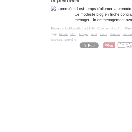
la première
I l est temps d'allumer la premiè
Ce modeste blog en friche conti
ménager. Un emménagement avant N
Posté par lesfillescolline à 18:54 -
Commentaires [
…
]
- Perm
Tags:
famille
,
blog
,
bougie
,
noël
,
avent
,
chance
,
couron
lectrices
,
première