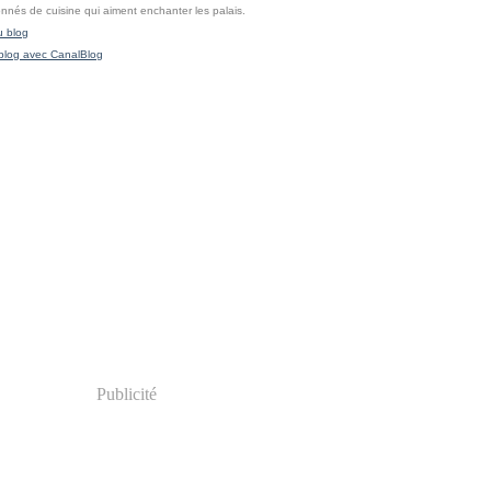
onnés de cuisine qui aiment enchanter les palais.
u blog
blog avec CanalBlog
Publicité