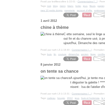
Posté par lesfillescolline à 22:01 -
Commentaires [
…
]
- Perm
Tags:
noir
,
blog
,
merci
,
blanc
,
boite
,
jeux
,
fleurs
,
papier
mes 10 petits doigts
,
papeterie
,
recreart d'elfie
,
embossed 
1 avril 2012
chine à thème
C ette semaine, seul le linge a
out fin et du chanvre usé, à pro
ujourd'hui, Dimanche des rame
Posté par nath LS à 18:40 -
Commentaires [
…
]
- Permalien 
Tags:
buis
,
lin
,
couture
,
dimanche
,
ancien
,
linge
,
confit
8 janvier 2012
on tente sa chance
A ujourd'hui, je tente ma c
t déguster la galette ! **
nisent : Isa de l'atelier 
Posté par nath LS à 13:31 -
Commentaires [
…
]
- Permalien 
Tags:
cadeau
,
bougie
,
2012
,
jeux
,
buis et hortensia
,
le 