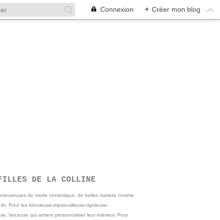
Connexion
+
Créer mon blog
FILLES DE LA COLLINE
 amoureuses de mode romantique, de belles matiere comme
e lin. Pour les bricoleuse-tripatouilleuse-rigoleuse-
se, farceuse qui aiment personnaliser leur intérieur. Pour