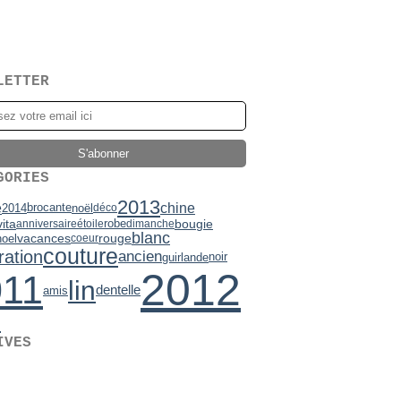
LETTER
GORIES
2013
e
chine
brocante
2014
noël
déco
bougie
ita
robe
anniversaire
étoile
dimanche
blanc
vacances
rouge
noel
coeur
couture
ration
ancien
noir
guirlande
2012
011
lin
dentelle
amis
e
IVES
2)