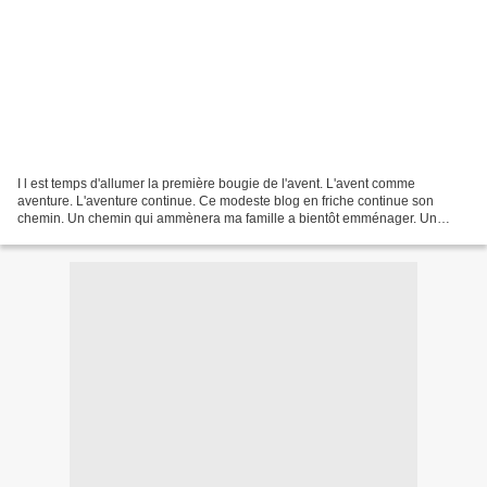
I l est temps d'allumer la première bougie de l'avent. L'avent comme
aventure. L'aventure continue. Ce modeste blog en friche continue son
chemin. Un chemin qui ammènera ma famille a bientôt emménager. Un
emménagement avant Noel : j'en rêvais ! Une fois...