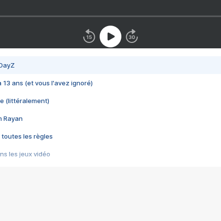
 DayZ
 a 13 ans (et vous l'avez ignoré)
e (littéralement)
im Rayan
 toutes les règles
s les jeux vidéo
us choquant de Rockstar ? - Le scandale BULLY
e plus moche de Steam
du RÊVE tourne au CAUCHEMAR