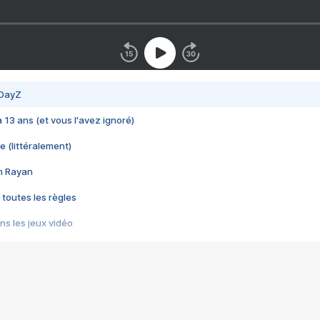
 DayZ
 a 13 ans (et vous l'avez ignoré)
e (littéralement)
im Rayan
 toutes les règles
s les jeux vidéo
us choquant de Rockstar ? - Le scandale BULLY
e plus moche de Steam
du RÊVE tourne au CAUCHEMAR